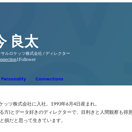
今 良太
サルロケッツ株式会社 / ディレクター
nnection
1
Follower
Personality
Connections
ケッツ株式会社に入社。1993年6月4日産まれ。

作る方)とデータ好きのディレクターで、目利きと人間観察も得意
と損だと思って生きています。