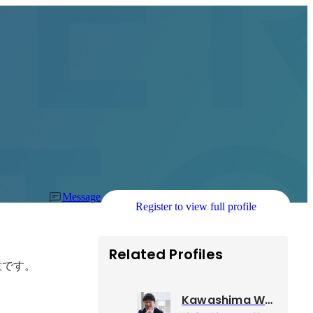
Message
Register to view full profile
Related Profiles
です。

Kawashima Wataru