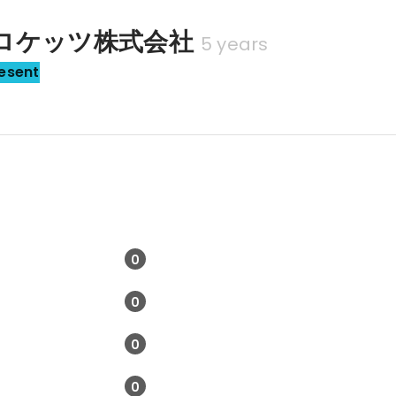
ロケッツ株式会社
5 years
esent
0
0
0
0