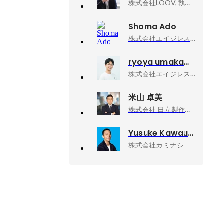
株式会社LOOV, 執行役員 / VP of CS
Shoma Ado
株式会社エイジレス, 取締役
ryoya umakawa
株式会社エイジレス, 経営管理グループ マネジャー
米山 卓美
株式会社 日立製作所, デジタルシステム＆サービス統括本部 経営戦略統括本部 事業戦略本部 戦略企画第一部 担当部長
Yusuke Kawauchi
株式会社カミナシ, 取締役COO