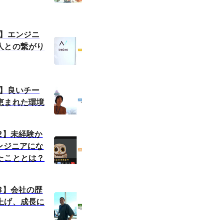
9】エンジニ
人との繋がり
7】良いチー
恵まれた環境
2】未経験か
ンジニアにな
たこととは？
3】会社の歴
上げ、成長に