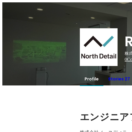
R
株
0
Co
Profile
Stories 27
エンジニア