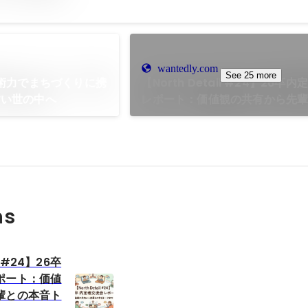
wantedly.com
See 25 more
技術力でまちづくりに携
【North Detail #24】26卒
すい世の中へ
レポート：価値観の共有から先
トークまで！
ns
l #24】26卒
ポート：価値
輩との本音ト