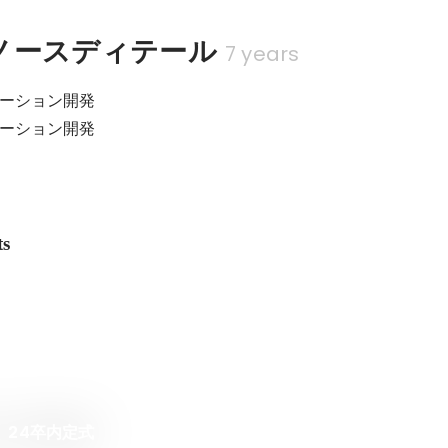
ノースディテール
7 years
ーション開発

ーション開発
ts
14】24卒内定式