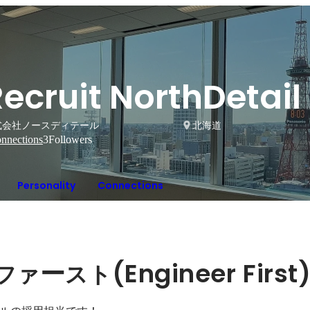
ecruit NorthDetail
式会社ノースディテール
北海道
nnections
3
Followers
Personality
Connections
ー
(Engineer First
ファ
スト