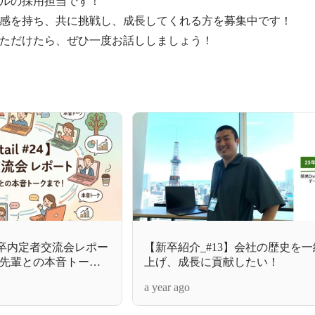
ルの採用担当です！

感を持ち、共に挑戦し、成長してくれる方を募集中です！

ただけたら、ぜひ一度お話ししましょう！
24】26卒内定者交流会レポー
【新卒紹介_#13】会社の歴史を
先輩との本音トーク
上げ、成長に貢献したい！
a year ago