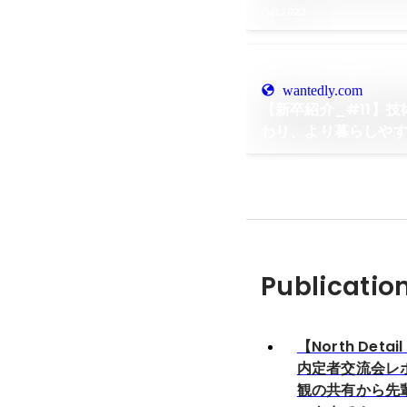
Oct 2023
wantedly.com
【新卒紹介_#11】
わり、より暮らしや
Publicatio
【North Detai
内定者交流会レ
観の共有から先