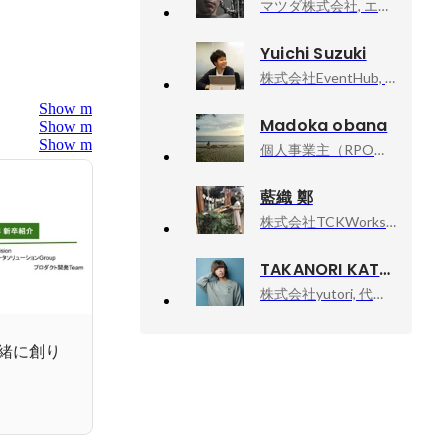
マツダ株式会社, エンジニア
Yuichi Suzuki
株式会社EventHub, Marketing & Inside sales Manager
Show more
Madoka obana
Show more
Show more
個人事業主（RPOコンサルタント）, 採用コンサルタント
藍織 鄭
株式会社TCKWorkshop, 人事担当
TAKANORI KATAISHI
株式会社yutori, 代表取締役社長
一緒に創り