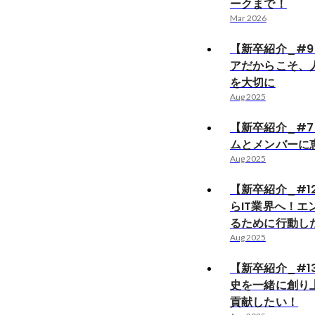
ークまで！
Mar 2026
【新卒紹介_#
アだからこそ、
を大切に
Aug 2025
【新卒紹介_#
ムとメンバーに
Aug 2025
【新卒紹介_#1
らIT業界へ！エ
るために行動し
Aug 2025
【新卒紹介_#1
史を一緒に創り
貢献したい！