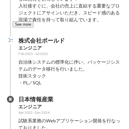
入社後すぐに、会社の売上に直結する重要なプロ
ジェクトにアサインいただき、スピード感のある
現場で責任を持って取り組んでいます。
See more
株式会社ボールド
エンジニア
Feb 2025
-
Jul 2025
自治体システムの標準化に伴い、パッケージシス
テムのデータ移行を行いました。

技術スタック

・PL／SQL
日本情報産業
エンジニア
Apr 2023
-
Dec 2024
試験系業務のWebアプリケーション開発を行なっ
ておりました。