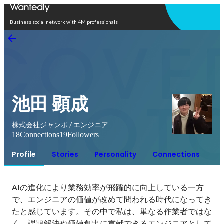
Open in app
Business social network with 4M professionals
池田 顕成
株式会社ジャンボ / エンジニア
18
Connections
19
Followers
Profile
Stories
Personality
Connections
AIの進化により業務効率が飛躍的に向上している一方
で、エンジニアの価値が改めて問われる時代になってき
たと感じています。その中で私は、単なる作業者ではな
く、課題解決や価値創出に貢献できるエンジニアとして