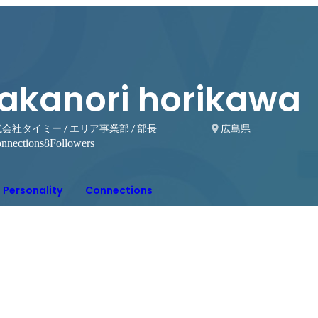
takanori horikawa
会社タイミー / エリア事業部 / 部長
広島県
nnections
8
Followers
Personality
Connections