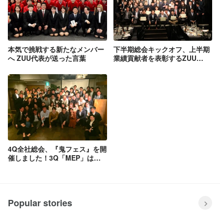
本気で挑戦する新たなメンバー
下半期総会キックオフ、上半期
へ ZUU代表が送った言葉
業績貢献者を表彰するZUU
Awardを開催しました！
4Q全社総会、『鬼フェス』を開
催しました！3Q「MEP」は史
上最多の5名が受賞！
Popular stories