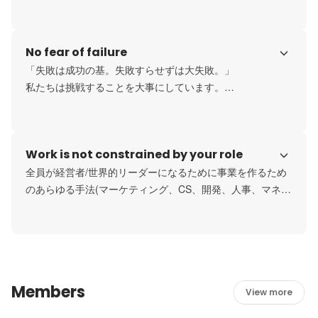
新規事業立ち上げでは、アイディアの立案から1週間でプロ
トタイプを作成し、ユーザーヒアリングを行います。

顧客の声よりニーズや改善点を洗い出し、最速で事業確立
No fear of failure
に注力します。
「失敗は成功の基。失敗すらせずは大失敗。」

私たちは挑戦することを大事にしています。

失敗したら何故失敗したのか原因と対策を練り、次なる挑
戦を積極的に行うことを大事にしています。

実際に業務においても、失敗を恐れずに行動し、改善して
Work is not constrained by your role
いくことが成功に直結すると考えています。
全員が経営者/世界的リーダーになるために事業を作るため
のあらゆる手法(マーケティング、CS、開発、人事、マネジ
メント)を網羅的にかつ徹底的に関わって頂きます。

職種・部門を超え、大きな裁量権と責任のもと事業を進め
るメンバーが揃っています。
Members
View more