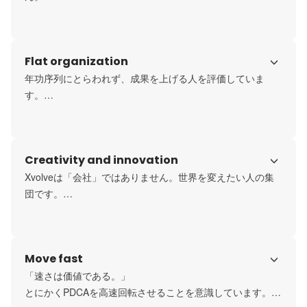
Xvolveは日本、ベトナム、韓国、マレーシア、アメリカ、
イギリスなど多種多様なメンバーが「世界を抜本的に変革
する」ために一致団結しています。

Flat organization
マーケットは常に世界であり、チーム全員が「自分らし
く」生きれる、そんな環境を目指しています。
年功序列にとらわれず、成果を上げる人を評価していま
す。

国籍や年齢、新卒・中途を問わず、成果を上げているメン
バーには、経営陣や新規事業の責任者、部門統括者といっ
た重要な役割を積極的に任せています。

Creativity and innovation
実際に、新卒3年目で年商15億円の事業を経営するメンバー
や、新卒2年目で年間4億円のマーケティング予算を担当す
Xvolveは「会社」ではありません。世界を変えたい人の集
るマーケティング責任者など、多くのメンバーが圧倒的な
団です。

裁量権のもと最速の成長を遂げています。
「就職先」ではありません。ともに作り上げる組織です。

「ビジネス」だけじゃない。政治や教育なんでもします。

「会社」や「就職」という価値観にとらわれず、とにかく
Move fast
まっすぐに大きなことを成し遂げたい、世界に変革を起こ
したいメンバーが集まっています。
「速さは価値である。」

とにかくPDCAを高速回転させることを意識しています。
