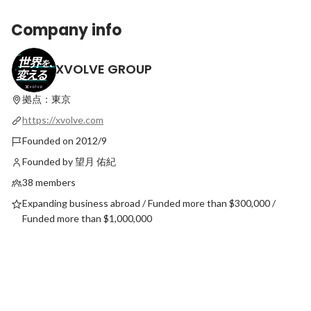
Company info
XVOLVE GROUP
【2026年こそ人生変えたい学生必見】一緒
「挑戦から始まる未来
に世界を変える仲間になりませんか？〜年
を辞退してでもやり遂
末年始特集〜
拠点：東京
Latest
Latest
https://xvolve.com
Founded on 2012/9
Founded by 望月 佑紀
38 members
Expanding business abroad / Funded more than $300,000 /
Funded more than $1,000,000