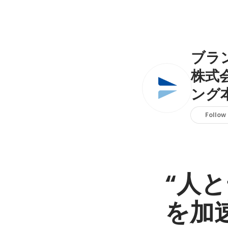
ブラ
株式
ング
Follow
“人
を加