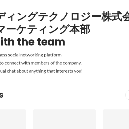
ディングテクノロジー株式会
マーケティング本部
ith the team
ness social networking platform
 to connect with members of the company.
ual chat about anything that interests you!
s