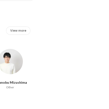
View more
anobu Mizushima
Other