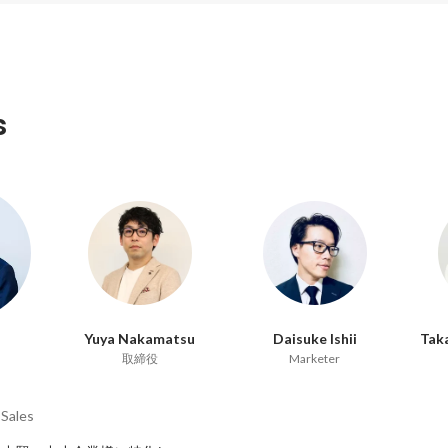
s
Yuya Nakamatsu
Daisuke Ishii
Tak
取締役
Marketer
a
Sales