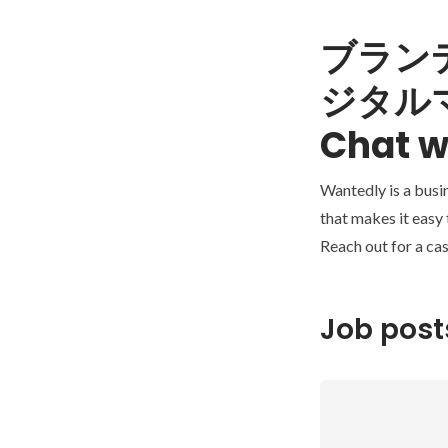
ブラン
ジタル
Chat w
Wantedly is a busi
that makes it easy
Reach out for a cas
Job post