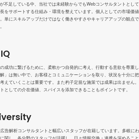
材が不足している中、当社では未経験からでもWebコンサルタントとし
長をサポートする仕組み・環境を整えています。個人としての市場価値
。単にスキルアップだけではなく働きやすさやキャリアアップの観点で
。
 IQ
の成功に繋げるために、柔軟かつ自発的に考え、行動する意欲を尊重し
解」は無い中で、お客様とコミュニケーションを取り、状況を十分に把
考えていくことは重要です。また杓子定規な施策では成果は出ません。
トとしての介在価値、スパイスを添加できることもポイントです。
versity
・広告解析コンサルタントと幅広いスタッフが在籍しています。多岐に
に関し、各分野のスタッフが活躍し、日々情報交換・連携を深めること