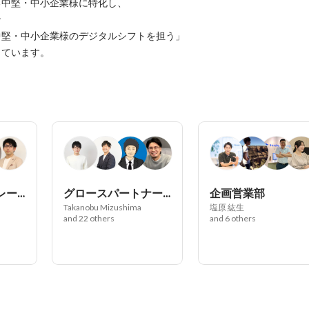
る中堅・中小企業様に特化し、



堅・中小企業様のデジタルシフトを担う」

ています。

経営陣 / コーポレート部門
グロースパートナー部
企画営業部
Takanobu Mizushima
塩原 紘生
and 22 others
and 6 others