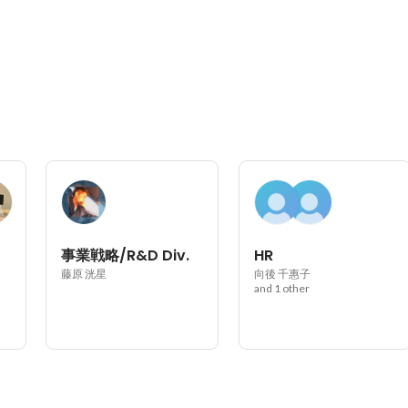
事業戦略/R&D Div.
HR
藤原 洸星
向後 千惠子
and 1 other