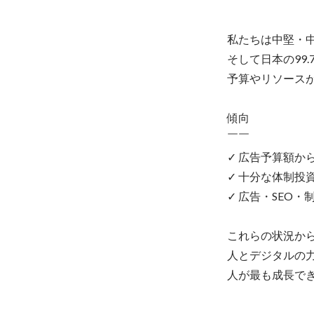
私たちは中堅・
そして日本の99
予算やリソースが
傾向

￣￣

✓ 広告予算額か
✓ 十分な体制投
✓ 広告・SEO
これらの状況から
人とデジタルの力
人が最も成長で