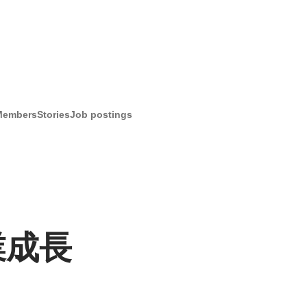
Members
Stories
Job postings
業成長