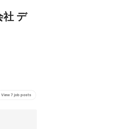
社 デ
View 7 job posts