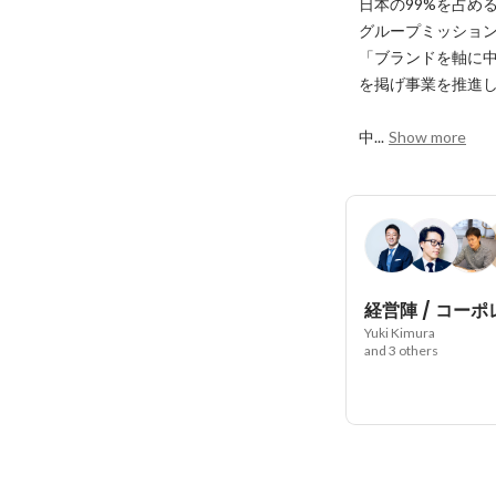
日本の99%を占め
グループミッション
「ブランドを軸に中
を掲げ事業を推進し
中...
Show more
Yuki Kimura
and 3 others