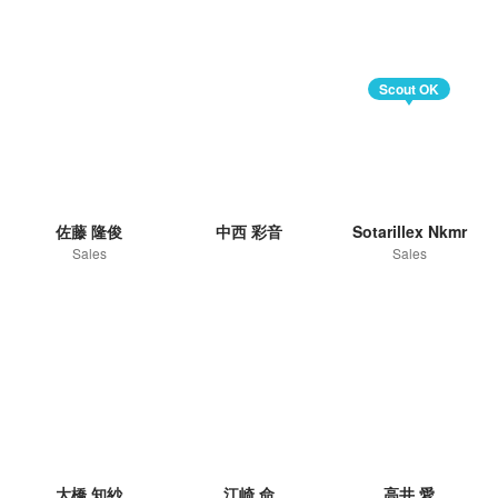
Scout OK
佐藤 隆俊
中西 彩音
Sotarillex Nkmr
Sales
Sales
大橋 知紗
江崎 命
高井 愛