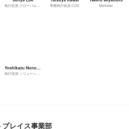
執行役員 グローバル事業開発室
専務執行役員 COO
Marketer
Yoshikazu Nonomatsu
執行役員 ソリューションカンパニーCEO
トプレイス事業部