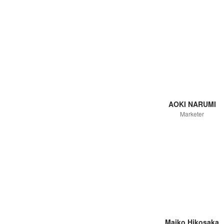
AOKI NARUMI
Marketer
Maiko Hikosaka