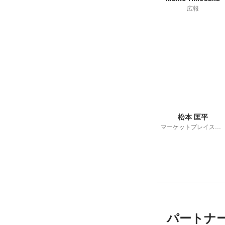
広報
松本 匡平
マーケットプレイス事業部 MPコンサルティング部
パートナ