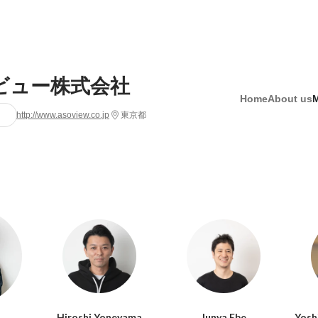
ビュー株式会社
Home
About us
http://www.asoview.co.jp
東京都
Hiroshi Yoneyama
Junya Ebe
Yosh