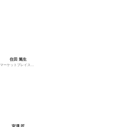
住田 篤生
マーケットプレイス事業本部
宮澤 匠