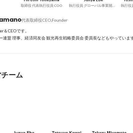
取締役 代表執行役員 COO
執行役員 グローバル事業開発室
Yamano
代表取締役CEO,Founder
er＆CEOです。

ビー連盟 理事、経済同友会 観光再生戦略委員会 委員長などもやっていま
営チーム
Junya Ebe
Tatsuya Kawai
Takeru Miyamoto