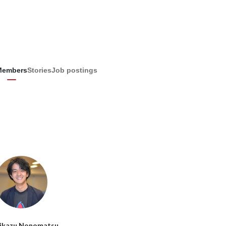
Members
Stories
Job postings
ikazu Nonomatsu