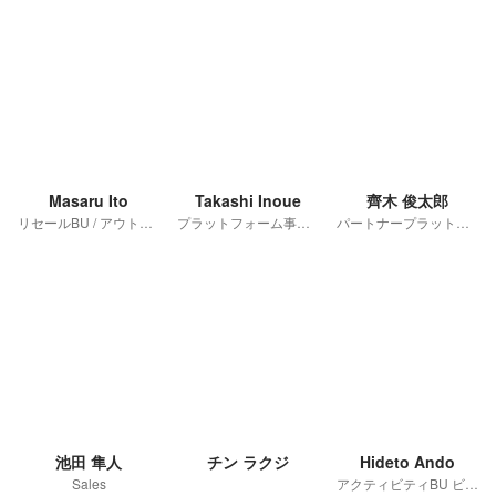
Masaru Ito
Takashi Inoue
齊木 俊太郎
リセールBU / アウトバウンドBU ビジネスユニット長
プラットフォーム事業本部 パートナープラットフォーム事業部 プロダクトマネジメントGr. PdM
パートナープラットフォーム事業部
池田 隼人
チン ラクジ
Hideto Ando
Sales
アクティビティBU ビジネスユニット長