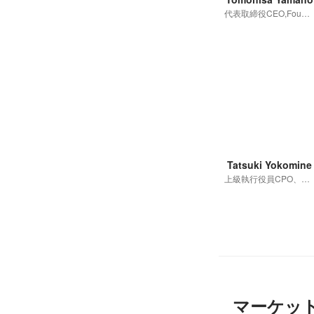
代表取締役CEO,Founder
Tatsuki Yokomine
上級執行役員CPO、マーケットプレイスカンパニーCEO
マーケッ