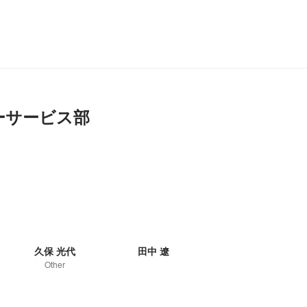
ーサービス部
久保 光代
田中 遼
Other