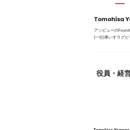
Tomohisa 
アソビューのFound
(一社)車いすラグ
役員・経
Tomohisa Yamano