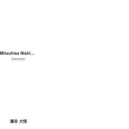
Mitsuhisa Nishimoto
Marketer
瀬谷 大悟