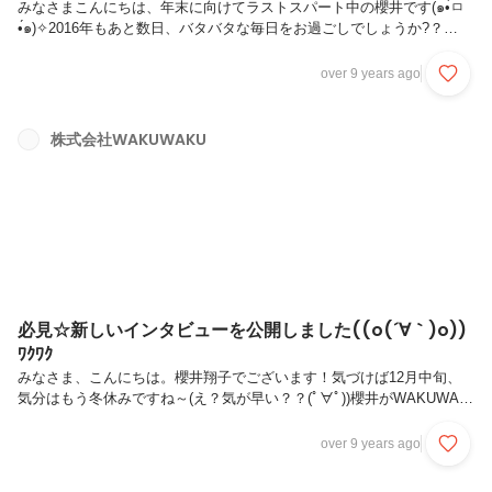
みなさまこんにちは、年末に向けてラストスパート中の櫻井です(๑•̀ㅁ
•́๑)✧2016年もあと数日、バタバタな毎日をお過ごしでしょうか?？
WAKUWAKUの冬期休暇は、2016年12月29日～2017年1月3日までにな
っております！冬休みはリフレッシュandチカラを蓄えて、来年1年に
over 9 years ago
備えてはいかがでしょうか(*´･ω･)さて今回は、WAKUWAKUオフィス
のご紹介です！ベンチャーだし、正直ね・・・。。。わかります、そう
思っちゃいますね。そんな方にぜひ見ていただきたいです(￣ー￣)v1.冷
株式会社WAKUWAKU
やしましょう飲み物を、温めましょうコンビニ弁当！冷蔵庫と電子レン
ジを完備しています☆氷だって作れる、買...
必見☆新しいインタビューを公開しました((o(´∀｀)o))
ﾜｸﾜｸ
みなさま、こんにちは。櫻井翔子でございます！気づけば12月中旬、
気分はもう冬休みですね～(え？気が早い？？(ﾟ∀ﾟ))櫻井がWAKUWAKU
に入社して、早いもので半年が過ぎました！少しお局感が出てきている
かもしれません…ハイ…＿|￣|○ il||liさて今日は、期待の星！11月に入社
over 9 years ago
された、女性エンジニア谷方さんのインタビューを公開しました！イン
タビュー記事はこちら癒し系の女性が入社されて、男性社員もソワソワ