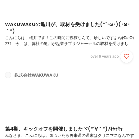
WAKUWAKUの亀川が、取材を受けました(*´･ω･)(･ω･
｀*)
こんにちは、櫻井です！この時間に投稿なんて、珍しいですよね(ΦωΦ)
ﾌﾌﾌ…今回は、弊社の亀川が起業サプリジャーナルの取材を受けました
のでそのご紹介です！取材を受ける亀川なんとも、さーわーやーか
ー！ヾ(*´∀｀*)読んでいただくと、WAKUWAKUをなぜ立ち上げたの
over 9 years ago
か、どんな想いがあるのかを余すことなく感じていただけるかとヾ(｡>
﹏<｡)ﾉﾞ✧*。実は私たち社員も知らなかった裏話などが書かれていて、
よく読むと「へーーーーーー！」となりましたｗきっと、WAKUWAKU
株式会社WAKUWAKU
への興味がマシマシとなる読み応えのある内容なので、ぜひ御覧くださ
い(*´･ω･)(･ω･｀*)やばー！WAKUWAKU面白そ...
第4期、キックオフを開催しましたヾ(*´∀｀*)ﾉｷｬｯｷｬ
みなさま、こんにちは。気づいたら再来週の週末はクリスマスなんです