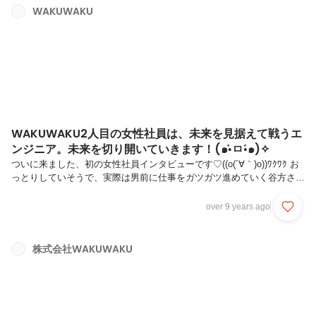
してて…え？櫻井も女性ですけどー٩(๑`^´๑)۶谷方さんは、WAKUWAKU
WAKUWAKU
で初めてのママさん社員さんになります！かわいいお子さんがいらっし
ゃるので、エンジニアモンスターの久我さん...
WAKUWAKU2人目の女性社員は、未来を見据えて戦うエ
ンジニア。未来を切り開いていきます！(๑•̀ㅁ•́๑)✧
ついに来ました、初の女性社員インタビューです♡((o(´∀｀)o))ﾜｸﾜｸ お
っとりしていそうで、実際は男前に仕事をガツガツ進めていく谷方さ
ん。入社して1ヶ月たって思ったり感じたことを赤裸々に語ってくれま
した！株式会社WAKUWAKUに入る前新卒で大手損保のシステム会社に
over 9 years ago
入社し、エンジニアをしていました。 きっかけは、大学時代にPerlを
さわる機会があり、プログラミングに興味を持ったからですね。もとも
とものづくりが好きだったので、「自分でシステムを作ってみたい！」
株式会社WAKUWAKU
と思い就職先にはIT企業を選びました。前職では主に、傷害保険や海外
旅行保険の契約管理システムを開発に関わっていましたが、ひと...