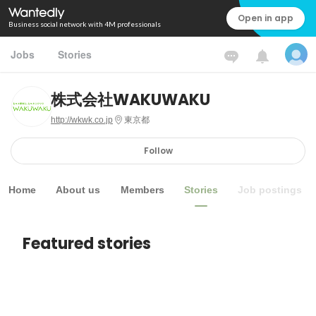
Open in app
Business social network with 4M professionals
Jobs
Stories
株式会社WAKUWAKU
http://wkwk.co.jp
東京都
Follow
Home
About us
Members
Stories
Job postings
Featured stories