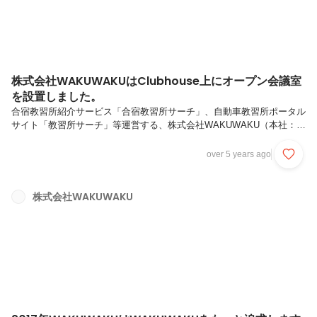
株式会社WAKUWAKUはClubhouse上にオープン会議室
を設置しました。
合宿教習所紹介サービス「合宿教習所サーチ」、自動車教習所ポータル
サイト「教習所サーチ」等運営する、株式会社WAKUWAKU（本社：東
京都渋谷区 代表取締役社長：亀川 弘晃 以下、WAKUWAKU）は、
昨年の緊急事態宣言後、全従業員のリモートでの業務対応を行なってお
over 5 years ago
りましたが、この度、新型コロナ感染症拡大を抑止しつつ、柔軟な働き
方に対応するため、2021年2月1日（月）に株式会社Gravis（本社：東
京都町田市 代表取締役社長：山田 康介）と共同でClubhouse上での
株式会社WAKUWAKU
会議室の運用の実証実験を行い、実験の結果、2021年2月2日（火）よ
りClubhouse上への会議室の設置を行うことにい...