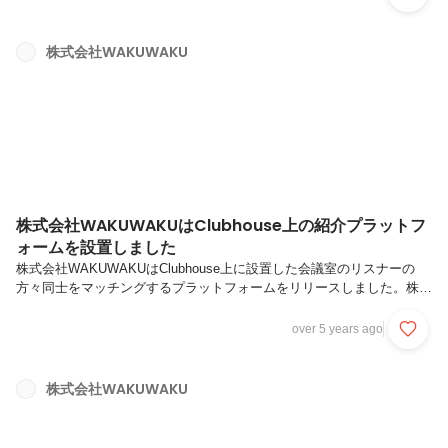
公開に対して、賛同をいただけたお客様の作業に限ります。この取り組
みを通じて下記の効果を期待しています。①制作過程の公開によるお客
様のプロモーション効果②制作過程の公開による自社のプロモーション
株式会社WAKUWAKU
効果③技術公開による情報提供や、リスナーの方々との技術交換による
技術向上この件に対するお問い合わせは、C...
株式会社WAKUWAKUはClubhouse上の紹介プラットフ
ォームを設置しました
株式会社WAKUWAKUはClubhouse上に設置した会議室のリスナーの
方々同士をマッチングするプラットフォームをリリースしました。株式
会社WAKUWAKUの会議室ではWEBデザイナーや、士業（弁護士・社
労士etc.）、エンジニアなど、フリーランスで働いている方や、会社勤
over 5 years ago
めですがリモートワークで自宅で一人でお仕事されている方などが集ま
っていただいています。一人で仕事をする際に、程よい雑音として片耳
雑談を聴きながら仕事をするような生活様式をご支持いただいているよ
株式会社WAKUWAKU
うです。様々な業種・職種のプロフェッショナルが集まっているため、
その中でビジネス上のマッチングや、採用につながる出会いなども生
ま...