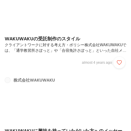
WAKUWAKUの受託制作のスタイル
クライアントワークに対する考え方・ポリシー株式会社WAKUWAKUで
は、「通学教習所さぽっと」や「合宿免許さぽっと」といった自社メデ
ィアを運営する一方、お客様の事業をご支援させていただく、コンサ
ル・受託制作を行わせていただくこともあります。そんなお客様のお仕
almost 4 years ago
事をお手伝いさせていただく際、ご発注いただくことはゴールではあり
ません。お客さまと一緒に伴走させていただき、プロジェクトを成功に
導くためには、お付き合いをスタートする際の考え方のすり合わせが非
株式会社WAKUWAKU
常に重要だと考えています。私たちのお客様に対する支援のスタイル・
ポリシーについてご説明させていただきます。受注がゴールではないの
で、イケてないと...
WAKUWAKUに興味を持っていただいた方へのメッセー