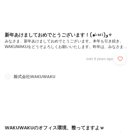
新年あけましておめでとうございます！(๑•̀ㅂ•́)و✧
みなさま、新年あけましておめでとうございます。本年も引き続き、
WAKUWAKUをどうぞよろしくお願いいたします。昨年は、みなさまど
んな1年でしたか？WAKUWAKUは仲間が増え、サービスが徐々に大き
くなる成長の年でした。2017年はさらなる飛躍ができるように、社員
over 9 years ago
全員で頑張っていきます(((((((((((っ･ω･)っ ﾌﾞｰﾝさて、突然ですが
WAKUWAKUは昨日が仕事始めでした！寒さ回避のため混雑する時間を
避けて、夕方16時半から社員みんなで初詣に行ってきました(*´･ω･)に
株式会社WAKUWAKU
もかかわらず・・・意外に混んでいるという・・・。。。あれ？写真が
明るすぎて、お昼みたいですねｗみんなで仲良く...
WAKUWAKUのオフィス環境、整ってますよｗ