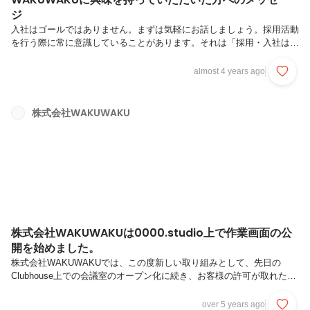
ジ
入社はゴールではありません。まずは気軽にお話しましょう。採用活動
を行う際に常に意識していることがあります。それは「採用・入社はゴ
ールではない」ということです。会社の良い部分だけ伝えて、ご応募い
ただき、入社いただいても、働き始めた時にギャップが大きいと結局長
almost 4 years ago
く働けないということになってしまいます。そうすると、会社側も不幸
ですし、ご入社いただいた方も幸せな結果ではないでしょう。まずは、
一度お話させていただき、あるいは会社を覗きに来てもらって、当社の
株式会社WAKUWAKU
ことを知っていただきたいと思います。弱みは補い合い、強みで成果を
発揮していく。あなたらしく働けるように。ビジネスは「チーム戦」で
す。一人の人間でで...
株式会社WAKUWAKUは0000.studio上で作業画面の公
開を始めました。
株式会社WAKUWAKUでは、この度新しい取り組みとして、先日の
Clubhouse上での会議室のオープン化に続き、お客様の許可が取れた制
作案件について、0000.studio（https://0000.studio/）でデザイン作業な
どをリアルタイムに垂れ流す、作業配信を開始しました。※作業過程の
over 5 years ago