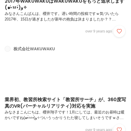
2017年WAKUWAKUはWAKUWAKUをもっと追求します
(๑•̀ㅂ•́)و✧
みなさんこんばんは、櫻井です。遅い時間の投稿ですｗ気づいたら
2017年、15日が過ぎましたが新年の抱負は決まりましたか？？
WAKUWAKUでは、昨年以上にWAKUWAKUを追求したいと思っていま
す(๑´•.̫ • `๑)カスタマーの「もっと便利」を追求した新サービスを、1つ
over 9 years ago
でも多くリリースします！私自身は、採用担当としてもっと
WAKUWAKUの魅力をわかりやくす更に伝えられるように、またマーケ
ッターとして「教習所サーチ」や新サービス成長を支えられるように頑
株式会社WAKUWAKU
張ります！12月には、自信を持って成長した！とお伝えできたらいい
な(人´∀｀)．☆．。．:*･ﾟそんなWAKUWAKUを一緒に今年一年...
業界初、教習所検索サイト「教習所サーチ」が、360度写
真のVR(バーチャルリアリティ)対応を実施
みなさまこんにちは、櫻井翔子です！1月にしては、最近のお昼時は暖
かいですね(๑•̀ㅂ•́)و✧ついうっかりうたた寝してしまいそうですｗさ
て、前回に引き続き真面目な投稿ですよ(￣ー￣)ﾆﾔﾘ「教習所サーチ」
に掲載している360度写真、今話題ののVR(バーチャルリアリティ)対応
over 9 years ago