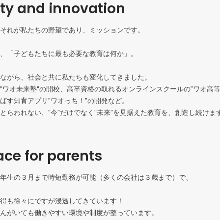
ity and innovation
が私たちの野望であり、ミッションです。										
子どもたちに最も必要な教育は何か」。										
ら、社会と共に私たちも変化してきました。							

"ワオ未来塾"の開校、高卒資格の取れるオンラインスクールの”ワオ高等
育アプリ”ワオっち！”の開発など。								

とらわれない、”今”だけでなく”未来”を見据えた教育を、創造し続けま
ce for parents
生の３月まで時短勤務が可能（多くの会社は３歳まで）で、							
徐々にですが浸透してきています！							

いても働きやすい環境や制度が整っています。							
