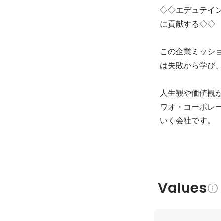
◇◇エデュテイ
に貢献する◇◇

この企業ミッシ
は失敗から学び、
人生観や価値観
ワオ・コーポレ
いく会社です。
Values