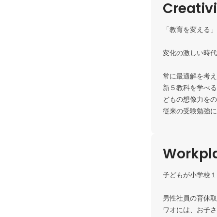
Creativ
「教育を変える」それ
変化の激しい時代、「
常に最適解を考えなが
新５教科を学べる
どもの想像力をのばす知
従来の受験勉強に
Workpla
子どもが小学校１年
男性社員の育休取得も
ワオには、お子さんが