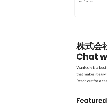
and 1 other
株式会
Chat w
Wantedly is a busi
that makes it easy
Reach out for a cas
Featured