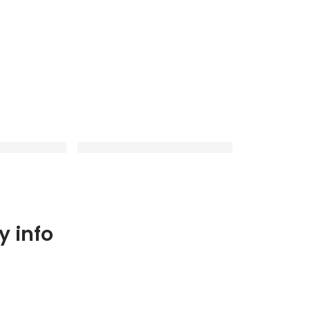
ビューver.2/
『WAO！な人にインタビューver.1
 info
ントスタッフま
/アプリエンジニアからセールスま
『ワオっち！』
で、幼児向けアプリ『ワオっち！』
Latest
居優さん・美好
の何でも屋さん 小林大陸さん』