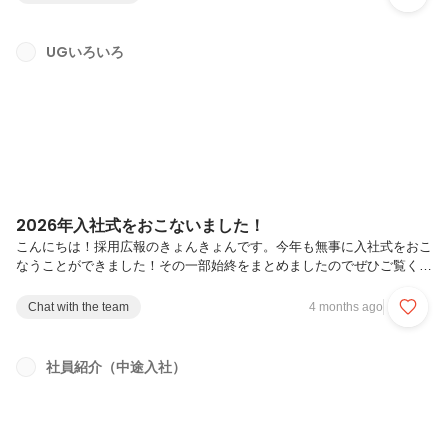
します！2023年新卒秋入社のりんちゃんです。１年半留年したため、
10月に入社しました。2023年４月入社の新卒メンバーのことを同期だ
と思っているんですが、仲のいい人たちからは「いや、お前10月入社
UGいろいろ
だろ」ってツッコまれます（笑）ーー留年というのは、学生時代になに
か大きな挑戦をされていたとか？そんなかっこいい理由じゃなく、大学
生活の後...
2026年入社式をおこないました！
こんにちは！採用広報のきょんきょんです。今年も無事に入社式をおこ
なうことができました！その一部始終をまとめましたのでぜひご覧くだ
さい。社長に総ツッコミ！？のオープニング今年の司会進行は、
2023.10月新卒入社・りんちゃん！ここ数年、入社式は人材採用部メン
Chat with the team
4 months ago
バーが企画から運営までを一貫して担当していましたが、今年は「もっ
と全社横断で盛り上げたい」という想いから、運営体制をリニューアル
しました。各本部に声がけし、HR本部（人材採用部）「どんちゃ
社員紹介（中途入社）
ん」、インソーシング事業本部「りんちゃん」、管理本部「ランナー」
の３名を中心に準備を進めました。司会のりんちゃん。新入社員よりも
緊張している・・・？（...