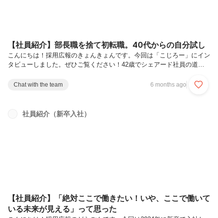
【社員紹介】部長職を捨て初転職。40代からの自分試し
こんにちは！採用広報のきょんきょんです。今回は「こじろー」にイン
タビューしました。ぜひご覧ください！42歳でシェアード社員の道へ
ーー本日はよろしくお願いします！まずは自己紹介をお願いできますか
はい。2023年４月に中途で入社したこじろーです。18年間勤めた前職
Chat with the team
6 months ago
でさまざまな経験を積んだあと、初めての転職でUGに入社しました。
よろしくお願いします！ーーありがとうございます。まずは、18年間
勤められた会社へ入社するまでの経緯から教えていただけますか？大学
社員紹介（新卒入社）
時代、先輩が立ち上げた街づくりの学生団体に参加したのがおもしろく
て、「もう少し深く学びたいな」と思い、大学院に進みました。専攻は
都市計画です。...
【社員紹介】「絶対ここで働きたい！いや、ここで働いて
いる未来が見える」って思った