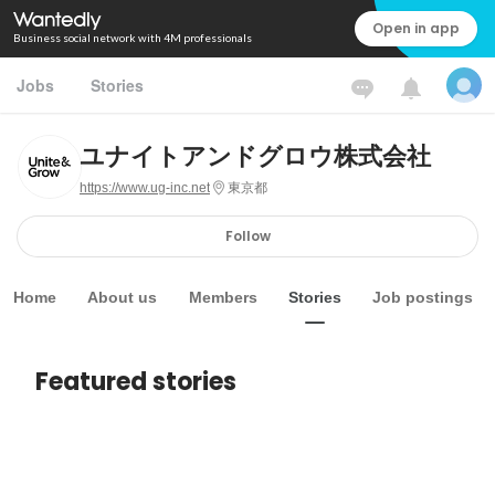
Open in app
Business social network with 4M professionals
Jobs
Stories
ユナイトアンドグロウ株式会社
https://www.ug-inc.net
東京都
Follow
Home
About us
Members
Stories
Job postings
Featured stories