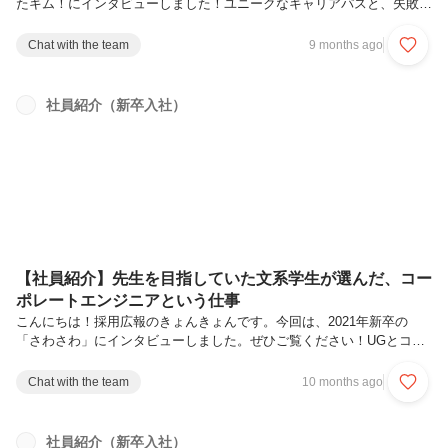
たキム！にインタビューしました！ユニークなキャリアパスと、失敗を
恐れずに挑戦し続ける姿勢、ぜひご覧ください。いじめとライトノベ
ル。小説家を目指して日本へーー本日はよろしくお願いいたします！ま
Chat with the team
9 months ago
ずは自己紹介をお願いしますよろしくお願いいたします！私は現在２社
のお客様でシェアード社員としてコーポレートIT全般の運用業務を担当
しています。特に運用業務の効率化や、他部署と連携しながらコーポレ
社員紹介（新卒入社）
ートIT課題の対応を推進することが得意ですね。また、最近は
Kikzo（※）への投稿やコメントを積極的に行っていて、先日の社員総
会ではナレッジ投...
【社員紹介】先生を目指していた文系学生が選んだ、コー
ポレートエンジニアという仕事
こんにちは！採用広報のきょんきょんです。今回は、2021年新卒の
「さわさわ」にインタビューしました。ぜひご覧ください！UGとコー
ポレートエンジニアを知るまでーー本日はよろしくお願いします。まず
は自己紹介をお願いできますかUGに入社して５年目になりました。社
Chat with the team
10 months ago
内では唯一の香川県出身だと思います。これまでシェアード社員として
10社以上のお客様を担当し、昨年からはUGアカデミーの運営などにも
携わっています。よろしくお願いします！ーーありがとうございます！
社員紹介（新卒入社）