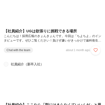
【社員紹介】UGは欲張りに挑戦できる場所
こんにちは！採用広報のきょんきょんです。今回は「ちよちよ」のイン
タビューです。ぜひご覧ください！負けず嫌いがきっかけで歯科衛生士
の道へーー本日はよろしくお願いします！まずは自己紹介をお願いでき
ますかはい！2024年12月にUGに入社しました。シェアード社員として
Chat with the team
about 1 month ago
２社のお客様を担当しながら、人材開発部も兼務しています。よろしく
お願いします。ーーありがとうございます。UG入社前の経歴も聞かせ
ていただけますかはい、高校卒業後、歯科衛生士の専門学校を経て地元
社員紹介（新卒入社）
の歯医者で社会人生活をスタートしました。高校時代から歯医者でアル
バイトしていて、歯科業界で10年ほど働いてきました。その後、イベ
ント業界へ転...
【社員紹介】ここなら「型にはまらなくていいんだ」と思