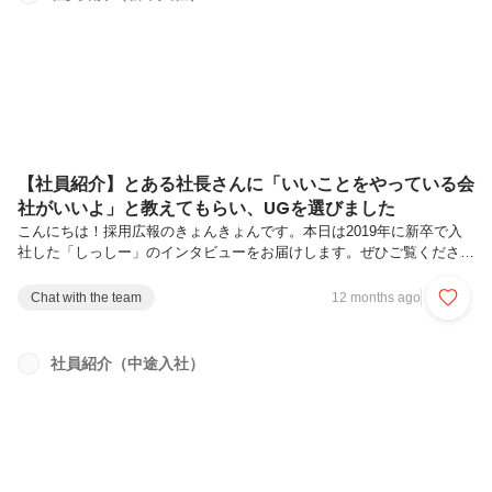
それでは、幼いころのお話から聞かせてください。先生を目指していた
そうですね意外に思われるかもしれませんが、そうなんです。きっかけ
は小学校５年生の...
【社員紹介】とある社長さんに「いいことをやっている会
社がいいよ」と教えてもらい、UGを選びました
こんにちは！採用広報のきょんきょんです。本日は2019年に新卒で入
社した「しっしー」のインタビューをお届けします。ぜひご覧くださ
い！就職か、それとも起業かーー本日はよろしくお願いいたします。ま
ずは学生時代のお話から聞かせてください。よろしくお願いします！北
Chat with the team
12 months ago
海道出身で、地元の北海道大学へ進学しました。最初は東大を目指して
いたんですけど受験で落ちてしまって。浪人する気はなかったので、北
大に受かったら北大に行くと決めていました。ーー東大を目指した理由
社員紹介（中途入社）
はなんだったんでしょう？単純に「日本でトップの大学なら、何を勉強
してもおもしろいだろう」という理由です。でも、どこの大学に行くか
よりも、自分がどう...