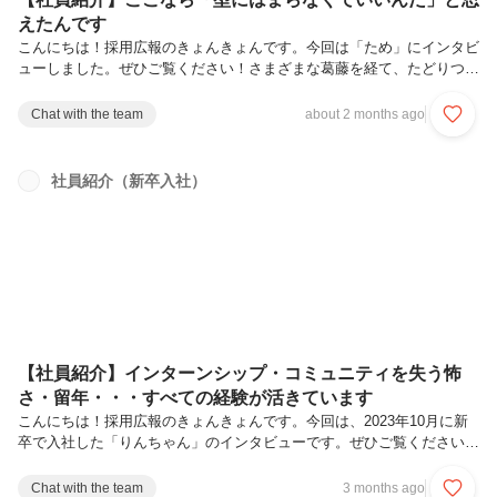
えたんです
こんにちは！採用広報のきょんきょんです。今回は「ため」にインタビ
ューしました。ぜひご覧ください！さまざまな葛藤を経て、たどりつい
たのがUGでしたーー本日はよろしくお願いします。まずは自己紹介を
お願いできますかよろしくお願いします！2025年４月に新卒で入社し
Chat with the team
about 2 months ago
ました。パワーネームは「ため」です。現在はシェアード社員として２
社のお客様を担当しています。ーー入社２年目に突入しましたね！まず
は学生時代のことから聞かせていただけますか？一言で言えば扱いづら
社員紹介（新卒入社）
い子だったと思います。幼稚園児なのに「えこひいき」という言葉を知
って、先生に対して「それって”えこひいき”じゃないですか？」と使い
まくっていまし...
【社員紹介】インターンシップ・コミュニティを失う怖
さ・留年・・・すべての経験が活きています
こんにちは！採用広報のきょんきょんです。今回は、2023年10月に新
卒で入社した「りんちゃん」のインタビューです。ぜひご覧ください！
なぜUGは自信満々なのか？その正体を知りたかったーー本日はよろし
くお願いします。まずは自己紹介をお願いできますか。よろしくお願い
Chat with the team
3 months ago