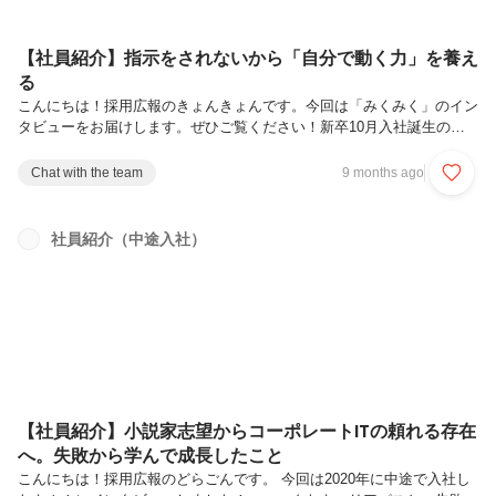
【社員紹介】指示をされないから「自分で動く力」を養え
る
こんにちは！採用広報のきょんきょんです。今回は「みくみく」のイン
タビューをお届けします。ぜひご覧ください！新卒10月入社誕生のき
っかけーー本日はよろしくお願いします。まずは自己紹介をお願いでき
ますかよろしくお願いします！2022年10月に新卒で入社したみくみく
Chat with the team
9 months ago
です。これまでシェアード社員として７社のお客様を担当してきまし
た。現在は２社のお客様をご支援しています。ーーUG初の新卒10月入
社でしたね！そうなんです。私はアメリカで大学生活を送っており、一
社員紹介（中途入社）
般的な就職活動とは少し違う動きをしていました。UGに内定が決まっ
たとき、「入社はいつにしますか？４月まで待ってもいいけど、10月
に入社すること...
【社員紹介】小説家志望からコーポレートITの頼れる存在
へ。失敗から学んで成長したこと
こんにちは！採用広報のどらごんです。 今回は2020年に中途で入社し