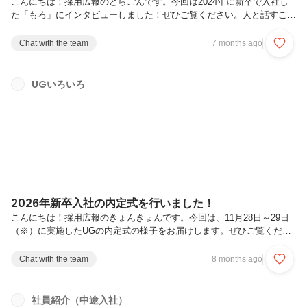
こんにちは！採用広報のどらごんです。今回は2024年に新卒で入社し
た「もろ」にインタビューしました！ぜひご覧ください。人と話すこと
が好きーー本日はよろしくお願いします！まずは自己紹介をお願いでき
ますか？2024年４月に入社した新卒２年目のもろです。現在は、投資
Chat with the team
7 months ago
関連のお客様を担当し始めたばかりで、ヘルプデスクやシステム運用全
般の仕事をしています。業務、システム、社員の方の顔と名前を覚えて
いる段階で、これからAI導入のプロジェクトのお手伝いや運用改善にも
UGいろいろ
取り組む予定です。UG社内では、運動が好きなのでバレー部、バスケ
部など、UGの部活動にいくつか参加しています。交流を目的として脱
出ゲームなど...
2026年新卒入社の内定式を行いました！
こんにちは！採用広報のきょんきょんです。今回は、11月28日～29日
（※）に実施したUGの内定式の様子をお届けします。ぜひご覧くださ
い！※当社は毎年、10月１日にこだわらず、内定者全員の予定に合わせ
て内定式を実施しています。内定者企画コンテンツが盛りだくさんな１
Chat with the team
8 months ago
日目今年から新卒採用担当になった2019年新卒のあっちゃんが中心メ
ンバーとなって、内定式の企画・運営の準備を進めてきました。まず
は、参加者全員で自己紹介！まだ若干緊張感はありつつも、個性豊かな
社員紹介（中途入社）