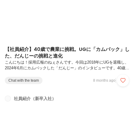
人柄が垣間見える時間でした。そして初っ端から、内定者主催のコンテ
ンツ！立候補により企画メンバーが組成され、数か月前から準備をして
くれました。...
【社員紹介】40歳で農業に挑戦。UGに「カムバック」し
た、だんじーの挑戦と進化
こんにちは！採用広報のねぇさんです。今回は2018年にUGを退職し、
2024年6月にカムバックした「だんじー」のインタビューです。40歳で
農業に挑戦した貴重な経験と、カムバック後の新たな気づきを語ってく
れました。ぜひ、ご覧ください！「このままではいけない」30歳でキ
Chat with the team
8 months ago
ャリアを見つめ直したきっかけ――本日はよろしくお願いします。まず
は自己紹介をお願いできますか埼玉県出身のだんじーです。2024年６
月に再入社しました。現在はインフラ事業部のシェアード社員として６
社員紹介（新卒入社）
社のお客様を担当しています。よろしくお願いします！――ありがとう
ございます。一度目の在籍はいつからだったのですか？2010年から
201...