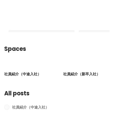
Spaces
全社員でパーパスを学び、意見を出し
【社員紹介】UGは欲
合い、半年かけて完成しました。
場所
社員紹介（中途入社）
社員紹介（新卒入社）
Pinned
Latest
All posts
社員紹介（中途入社）