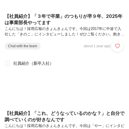
【社員紹介】「３年で卒業」のつもりが早９年、2025年
は事業部長やってます
こんにちは！採用広報のきょんきょんです。今回は2017年に中途で入
社した「きのこ」にインタビューしました！ぜひご覧ください。飽きな
い理由は、多様なキャリアパスーー本日はよろしくお願いいたします！
まずは自己紹介をお願いできますか？よろしくお願いいたします！新卒
Chat with the team
about 1 year ago
で2,000人規模の会社に入社し、業務委託先でサーバー保守運用をして
いました。３年ほど働き、「もっと成長したい！成長意欲の高い人たち
がいる環境で働きたい」と思い、UGに転職しました。ーーありがとう
社員紹介（新卒入社）
ございます。ITの仕事に就いたきっかけはなんだったのでしょうか？正
直に言うと「稼げる」と思ったからなんです（笑）PC好きな父の影響
で、幼いこ...
【社員紹介】「これ、どうなっているのかな？」と自分で
調べていくのが好きなんです
こんにちは！採用広報のきょんきょんです。今回は「やー」にインタビ