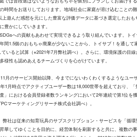
庭では普段選ばないようなおもちゃを個別にプランしてお届けす
の時間をお送りしております。地域社会に家庭が溶け込むことの
以上遊んだ感想を元にした豊富な評価データに基づき選定したおも
に豊かにしていきます。

SDGsへの貢献もあわせて実現できるよう取り組んでいます。ト
年間1.5個のおもちゃ廃棄が少ないことから、トイサブ！を通して
減していると試算（※2021年7月弊社調べ）。さらに、環境保護の目
多様性も認めあえるチームづくりを心がけています。

5年11月のサービス開始以降、今までにないわくわくするようなユー
3年1月時点でアクティブユーザー数は18,000世帯を超えており、
査」における会員登録者数ランキングにおいて2年連続で第1位を
　TPCマーケティングリサーチ株式会社調べ）。

2月、弊社は従来の知育玩具のサブスクリプション・サービスを「循
昇華してゆくことを目的に、経営体制を刷新すると共に、複数の事