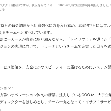
ロダクト開発部ですが、状況をみて「オ
2023年2月に経営体制を刷新しました
とも
年12月の資金調達から組織強化に力を入れ始め、2024年7月にはフ
超えるチームへと変化しています。

題に一人一人が真剣に取り組みながら、「トイサブ！」を通じた
ジョンの実現に向けて、トラーナというチームで充実した日々を送
ービス価値を、安全にかつスピーディーに届けるためにシステム
ション：

力強いオペレーション体制の構築に注力しているCOOや、大手企
ディレクターをはじめとし、チーム一丸となってトイサブ！サー
。
