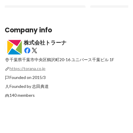
Company info
株式会社トラーナ
トイサブ！ｘ慶應義塾大学との「知育玩具
トラーナ「千葉第三セ
と子どもの成長に関する共同研究」結果報
女共同参画推進事業所
告
賞
千葉県千葉市中央区鶴沢町20-16
ユニバース千葉ビル 1F
Latest
Latest
https://torana.co.jp
Founded on 2015/3
Founded by 志田典道
140 members