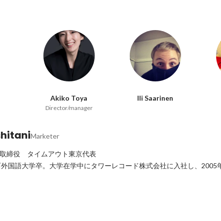
Akiko Toya
Ili Saarinen
Director/manager
hitani
Marketer
c.代表取締役　タイムアウト東京代表

外国語大学卒。大学在学中にタワーレコード株式会社に入社し、2005年