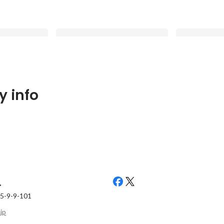
り拓く、大阪観
6月30日 、国際文化観光セミナー『
6月24日 、
 info
を運営する
第五回 地域資源でつくる未来』開
第四回 環境問
.が連携協定を締結
催！
開催！
Latest
Latest
.
9-9-101
.jp