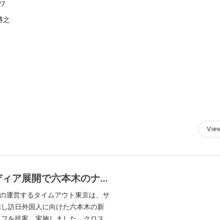
/7
谷博之
View
ディア展開で六本木のナイ
ャーを活性化
 Inc.の運営するタイムアウト東京は、サ
携し訪日外国人に向けた六本木の新
イフを提案、実施しました。クロス