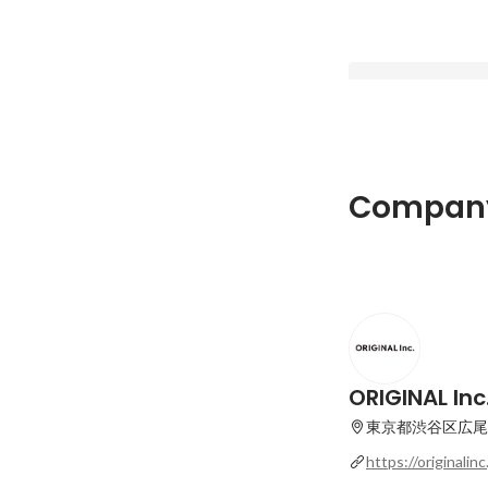
大阪観光新時代を切
Company
光局とタイムアウト
ORIGINAL Inc
Latest
ORIGINAL Inc
東京都渋谷区広尾5-
https://originalinc