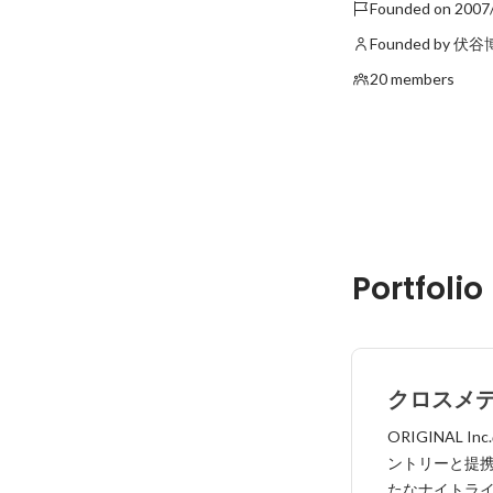
Founded on 2007
Founded by 伏
20 members
Portfolio
クロスメ
トカルチ
ORIGINAL
ントリーと提
たなナイトラ