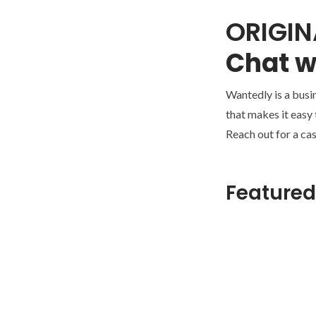
ORIGIN
Chat w
Wantedly is a busi
that makes it easy
Reach out for a cas
Featured