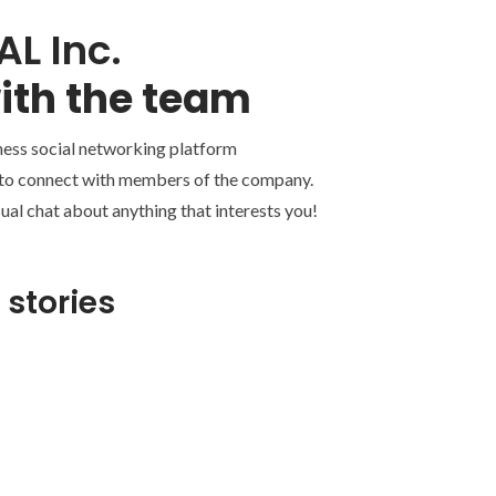
AL Inc.
ith the team
ness social networking platform
 to connect with members of the company.
ual chat about anything that interests you!
 stories