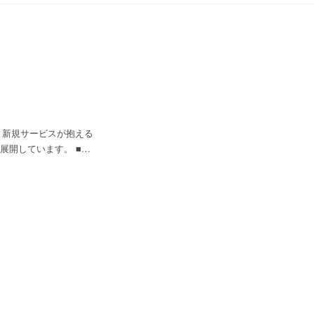
、新規サービスが抱える
しています。 ■Hi
の起業家と、トヨタ自動
うなスタートアップや大手
ザーが真に必要とするサ
家た
の1つがセキュリティで
在ではFintechや
BIグループなどの証券・
ており、日本でNo.1の
た証券・金融大手の事業