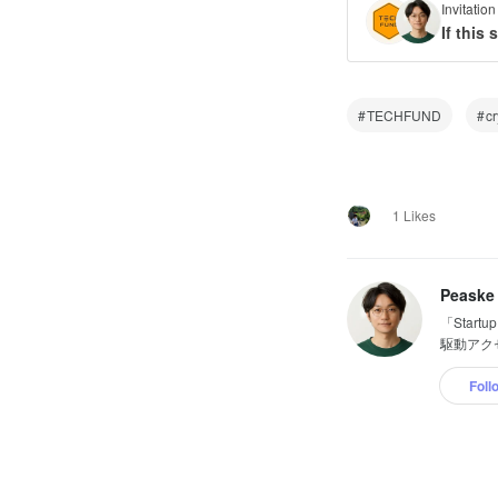
Invitati
If this
TECHFUND
cr
1 Likes
Peaske
「Star
駆動アク
Foll