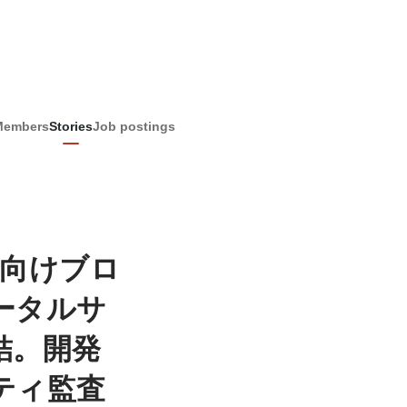
Members
Stories
Job postings
法人向けブロ
ータルサ
結。開発
ティ監査