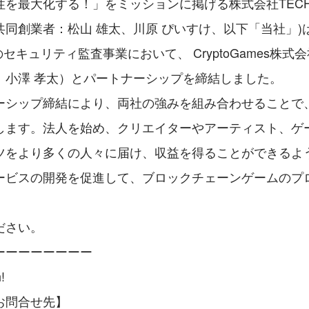
を最大化する！」をミッションに掲げる株式会社TECHF
同創業者：松山 雄太、川原 ぴいすけ、以下「当社」)は、
n領域のセキュリティ監査事業において、 CryptoGames株
：小澤 孝太）とパートナーシップを締結しました。
ーシップ締結により、両社の強みを組み合わせることで
します。法人を始め、クリエイターやアーティスト、ゲ
ツをより多くの人々に届け、収益を得ることができるよ
ービスの開発を促進して、ブロックチェーンゲームのプ
ださい。
ーーーーーーーー
!
お問合せ先】