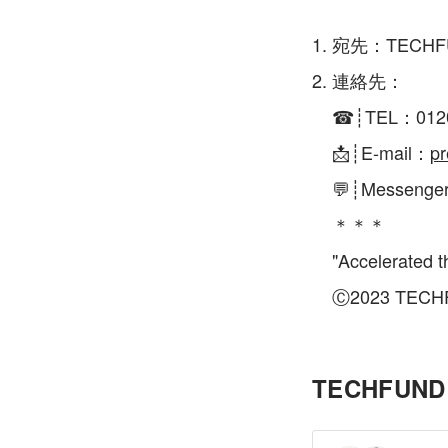
宛先：TECH
連絡先：
☎┊TEL：012
📩┊E-mail：
pr
💬┊Messenge
＊＊＊
"Accelerate
Ⓒ2023 TECHF
TECHFUND I