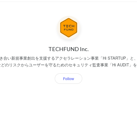
TECHFUND Inc.
き合い新規事業創出を支援するアクセラレーション事業「Hi STARTUP」と
のリスクからユーザーを守るためのセキュリティ監査事業「Hi AUDIT」を展開
まで約10年間アクセラレーターとして活動を行ってきた結果、国内外300人以上
三井住友銀行といった大手企業約100社の新規事業創出に貢献しました。 そのよ
Follow
提案されたアイデアに対し、仮説検証やビジネスモデルの創出を行い、ユー
から運用改善まで新規事業で必要となる支援を一貫して行っています。 ■Hi AUDIT 起業
リリースする際には守るべき要素も数多くあります。そのうちの重要な要素
サービスのセキュリティを守るため、セキュリティ監査事業を展開しています。現
ティ監査に注力をしています。 これまでJPYCなどのステーブルコインや、S
ch・Web3業界をリードするようなプロジェクトのセキュリティ監査を担当してき
f the yearに選
始めとした複数のエンジェル投資家の皆様、野村ホールディングスを始めとし