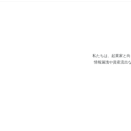
私たちは、起業家と向
情報漏洩や資産流出など
STARTUP これ
車、Softbank、
企業の社内起業家から
ービスを開発して、リリース
ちが新たなサービスを
す。私たちは起業家の
Web3領域のセキュリ
取引所など、Finte
支援実績を持っています。 ビットバレー構想を立ち上げられた元ネットエイジ会長の西川 潔氏や初代CTO o
ばれた竹内 秀行氏を