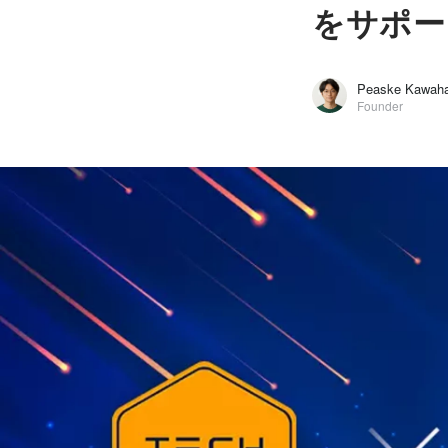
をサポー
Peaske Kawaha
Founder
Peaske Kawahara
TECHFUND Inc. / Founder