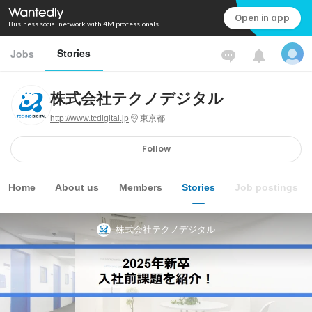
Open in app
Business social network with 4M professionals
Stories
Jobs
株式会社テクノデジタル
http://www.tcdigital.jp
東京都
Follow
Home
About us
Members
Stories
Job postings
株式会社テクノデジタル