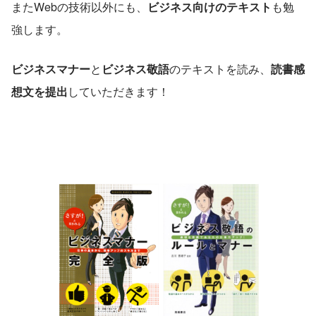
またWebの技術以外にも、
ビジネス向けのテキスト
も勉
強します。
ビジネスマナー
と
ビジネス敬語
のテキストを読み、
読書感
想文を提出
していただきます！