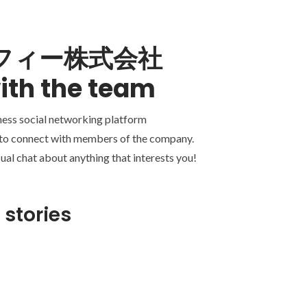
フィー株式会社
ith the team
ness social networking platform
 to connect with members of the company.
ual chat about anything that interests you!
 stories