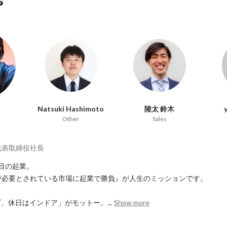
s
Natsuki Hashimoto
陵太 鈴木
Other
Sales
代表取締役社長
目の起業。

が必要とされている市場に起業で勝負』が人生のミッションです。

、休日はインドア」がモットー。...
Show more