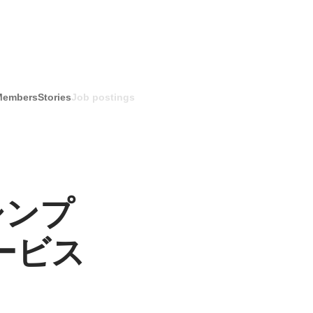
Members
Stories
Job postings
シンプ
ービス