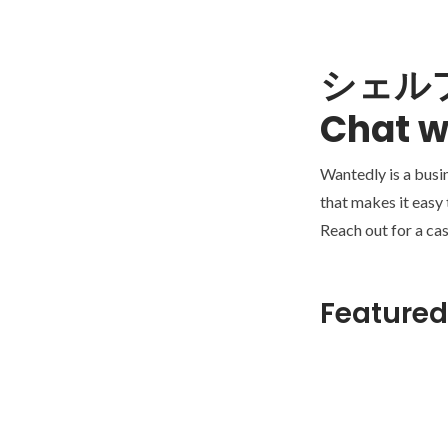
シェル
Chat w
Wantedly is a busi
that makes it easy
Reach out for a cas
Featured