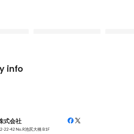
%削減！大手ゼネ
このままじゃ「つくりたいものがつ
「-100→0
 info
る
くれない」？！建設業界を助けるシ
の底にある想
rk』を推し機能と
ェルフィーの事業
た、シェルフ
Pinned
Pinned
ます！
株式会社
22-42
No.R池尻大橋 B1F