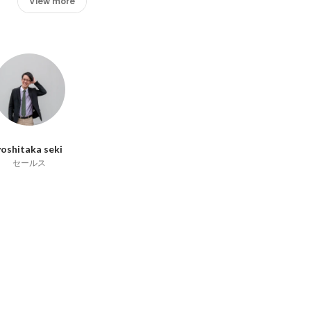
View more
yoshitaka seki
セールス