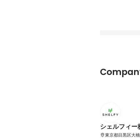
平均残業時間73.8
Company
コンにも導入されて
『Greenfile.wo
Pinned
ともにご説明いたし
シェルフィー
東京都目黒区大橋2-