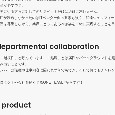
革が必要です。

界にいる方々に対してのリスペクトだけは絶対に忘れません。

ITが浸透しなかったのはITベンダー側の要素も強く、私達シェルフィ
習を尊重しながら、業界にとってあるべき姿を一緒に実現することを目
epartmental collaboration
「越境性」と呼んでいます。「越境」とは属性やバックグラウンドを超
み出すことです。

ンバーは職種や仕事内容に囚われず何でもでき、そして何でもチャレン
ロダクトや会社を良くするONE TEAMだからです！
r product