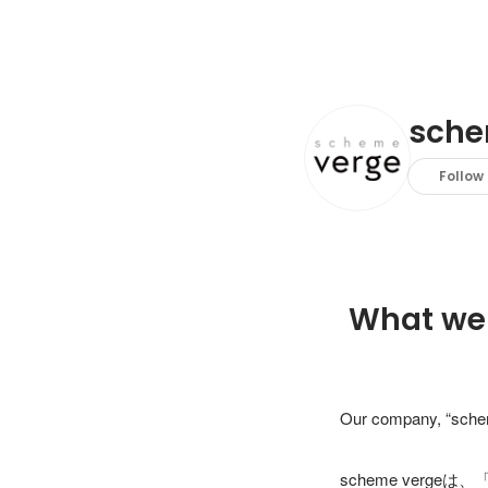
sche
Follow
What we
Our company, “scheme
scheme ver