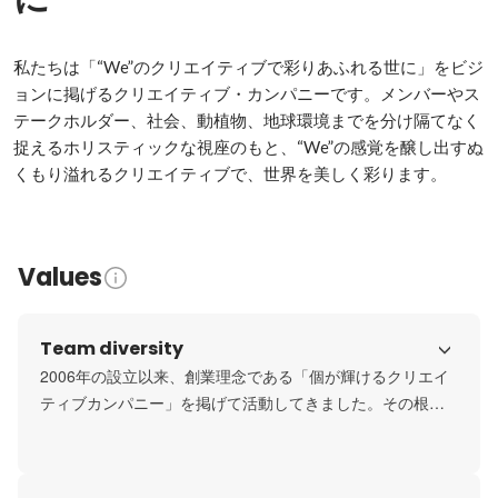
私たちは「“We”のクリエイティブで彩りあふれる世に」をビジ
ョンに掲げるクリエイティブ・カンパニーです。メンバーやス
テークホルダー、社会、動植物、地球環境までを分け隔てなく
捉えるホリスティックな視座のもと、“We”の感覚を醸し出すぬ
くもり溢れるクリエイティブで、世界を美しく彩ります。
Values
Team diversity
2006年の設立以来、創業理念である「個が輝けるクリエイ
ティブカンパニー」を掲げて活動してきました。その根幹
には、“メンバーの能力を最大限に活かせる会社”、 “メンバ
ーひとり一人が主役となって活躍できる会社” への想いがあ
ります。
