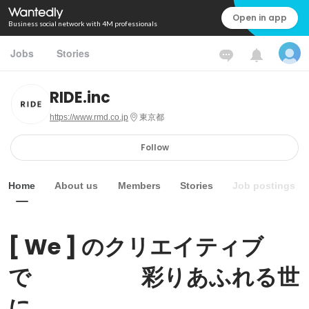
Open in app
Business social network with 4M professionals
Jobs
Stories
RIDE.inc
https://www.rmd.co.jp
東京都
Follow
Home
About us
Members
Stories
Job postings
[ We ] のクリエイティブ
で　　　　　彩りあふれる世
に