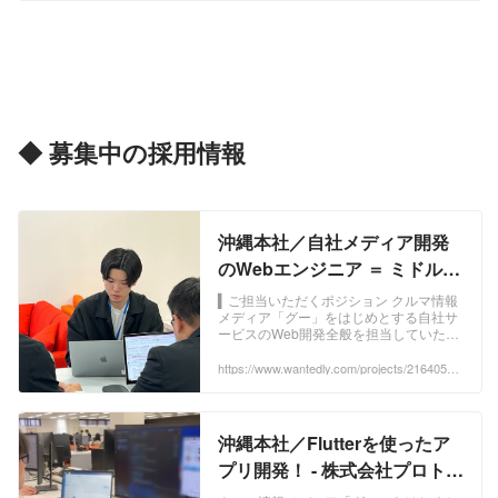
加いただけます。
https://codebase.connpass.com/event/36
5425/ ...
◆ 募集中の採用情報
沖縄本社／自社メディア開発
のWebエンジニア ＝ ミドル層
＝ を募集 - 株式会社プロトソ
▍ご担当いただくポジション クルマ情報
メディア「グー」をはじめとする自社サ
リューションのWebエンジニ
ービスのWeb開発全般を担当していただ
アの採用 - Wantedly
きます。 新規・既存サービ...
https://www.wantedly.com/projects/2164050?
post_id=1055502&post_location=in_content
沖縄本社／Flutterを使ったア
プリ開発！ - 株式会社プロトソ
リューションのモバイルエン