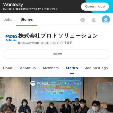
Open in app
Business social network with 4M professionals
Stories
Jobs
株式会社プロトソリューション
https://www.protosolution.co.jp
沖縄県
Follow
Home
About us
Members
Stories
Job postings
株式会社プロトソリューション