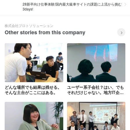
28新卒向け仕事体験/国内最大級車サイトの課題に上流から挑む
3days!
株式会社プロトソリューション
Other stories from this company
どんな場所でも結果は残せる。
ユーザー系子会社？はい、でも
そんな土台がここにはある。
それだけじゃない。地方IT企業
として成長まっしぐら。売上
100億（PSグループ連結）を超
えるまで