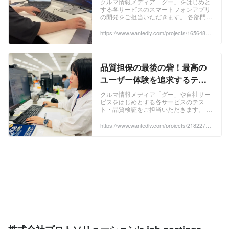
クルマ情報メディア「グー」をはじめと
する各サービスのスマートフォンアプリ
ジニアの採用 - Wantedly
の開発をご担当いただきます。 各部門か
らの要望をヒアリングし、設計...
https://www.wantedly.com/projects/1656486?
post_id=1055502&post_location=in_content
品質担保の最後の砦！最高の
ユーザー体験を追求するテス
トエンジニアを募集 - 株式会社
クルマ情報メディア「グー」や自社サー
ビスをはじめとする各サービスのテス
プロトソリューションのWeb
ト・品質検証をご担当いただきます。 各
エンジニアの採用 - Wantedly
部門からの要望をヒアリングし、...
https://www.wantedly.com/projects/2182276?
post_id=1055502&post_location=in_content