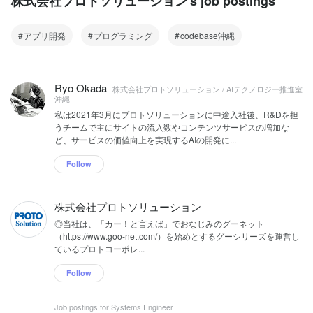
株式会社プロトソリューション's job postings
アプリ開発
プログラミング
codebase沖縄
Ryo Okada
株式会社プロトソリューション / AIテクノロジー推進室
沖縄
私は2021年3月にプロトソリューションに中途入社後、R&Dを担
うチームで主にサイトの流入数やコンテンツサービスの増加な
ど、サービスの価値向上を実現するAIの開発に...
Follow
株式会社プロトソリューション
◎当社は、「カー！と言えば」でおなじみのグーネット
（https://www.goo-net.com/）を始めとするグーシリーズを運営し
ているプロトコーポレ...
Follow
Job postings for Systems Engineer