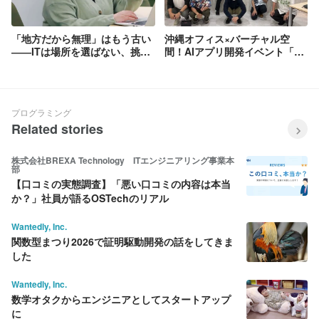
「地方だから無理」はもう古い
沖縄オフィス×バーチャル空
――ITは場所を選ばない、挑戦
間！AIアプリ開発イベント「ア
しつづける人には“人の力”が味
ンチグラビティ」が完全ハイブ
方になるから
リッドで革命を起こした話
プログラミング
Related stories
株式会社BREXA Technology ITエンジニアリング事業本
部
【口コミの実態調査】「悪い口コミの内容は本当
か？」社員が語るOSTechのリアル
Wantedly, Inc.
関数型まつり2026で証明駆動開発の話をしてきま
した
Wantedly, Inc.
数学オタクからエンジニアとしてスタートアップ
に