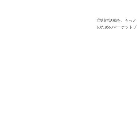
◎創作活動を、もっと
のためのマーケットプレ
エイターの創作活動を応
成できる「VRoid」など、多様なサービス
ービスである「pix
ビスへと成長しました