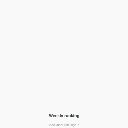
Weekly ranking
Show other rankings