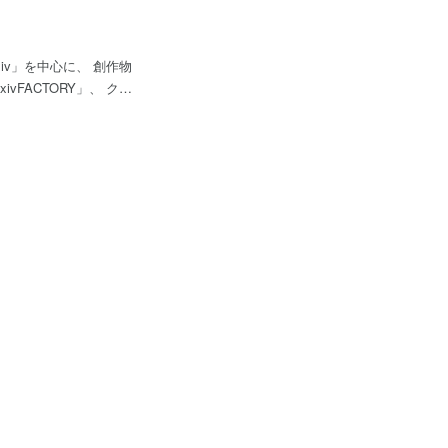
v」を中心に、 創作物
FACTORY」、 クリ
Dキャラクターを簡単に作
と巨大なグローバルサー
い創作活動の場を届けて