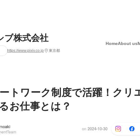
シブ株式会社
Home
About us
https://www.pixiv.co.jp
東京都
ートワーク制度で活躍！クリ
るお仕事とは？
moaki
on
2024-10-30
mentTeam