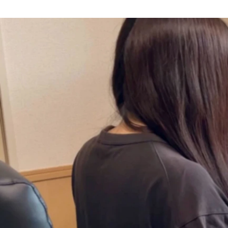
CHIKAHISA Tomoaki
ピクシブ株式会社 / HumanDevelopmentTeam