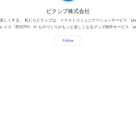
ピクシブ株式会社
楽しくする。 私たちピクシブは、イラストコミュニケーションサービス「pixi
イス「BOOTH」や ものづくりがもっと楽しくなるグッズ制作サービス「pixiv
援するためのファンコミュニティ「pixivFANBOX」、誰もが自分好みの3
を開発しています。 ◎世界中のクリエイターを支えるプラットフォームへ 基幹サ
Follow
iv」は現在登録ユーザー数が1億を超え、その内半分以上が海外からのアクセス
。230もの国と地域からアクセスするクリエイターとファンのためにより良
いきます。