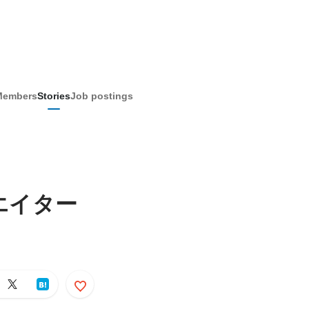
Members
Stories
Job postings
エイター