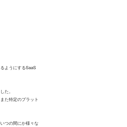
ようにするSaaS
した。

、また特定のプラット
がいつの間にか様々な