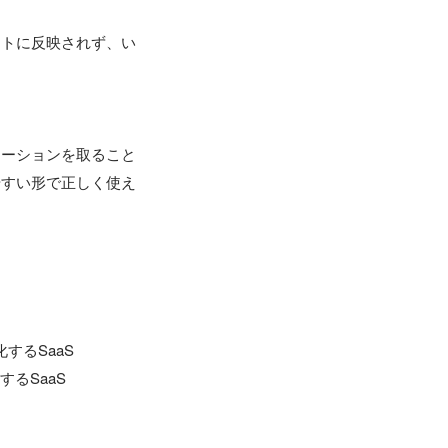
クトに反映されず、い
ケーションを取ること
やすい形で正しく使え
するSaaS

するSaaS
