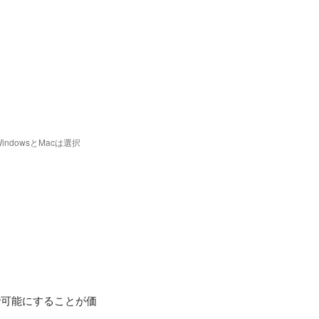
dowsとMacは選択
で可能にすることが価