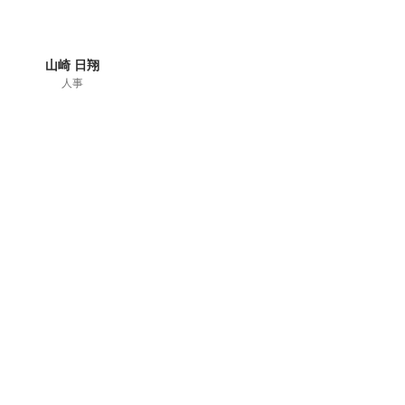
山崎 日翔
人事