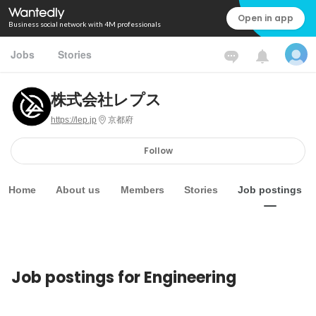
Open in app
Business social network with 4M professionals
Jobs
Stories
株式会社レプス
https://lep.jp
京都府
Follow
Home
About us
Members
Stories
Job postings
Job postings for Engineering