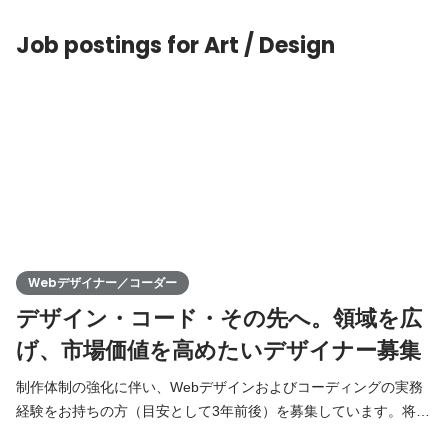
ントエンド実装、データベース設計など、Webサービス運営に必
Job postings for Art / Design
要な
Webデザイナー／コーダー
デザイン・コード・その先へ。領域を広
げ、市場価値を高めたいデザイナー募集
制作体制の強化に伴い、Webデザインおよびコーディングの実務
経験をお持ちの方（目安として3年前後）を募集しています。将来
的には、UI/UX 改善やサイト制作の主軸として活躍いただけるポ