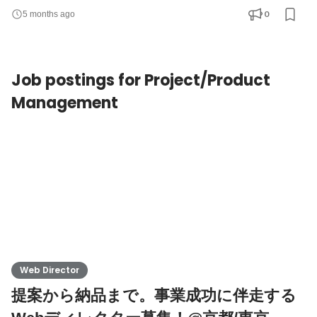
ジションで、デザインと実装の両面からプロジェクトを支えてい
0
5 months ago
ただきたいと考えています。 Webサイトのデザイン制作、
HTML/CSS/JavaScript を用いたコーディング、WordPress の構
築・保守、既存サイトの改修を中心に担当していただきます。 バ
Job postings for Project/Product
ナー制作や画像
Management
Web Director
提案から納品まで。事業成功に伴走する