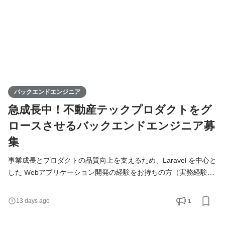
バックエンドエンジニア
急成長中！不動産テックプロダクトをグ
ロースさせるバックエンドエンジニア募
集
事業成長とプロダクトの品質向上を支えるため、Laravel を中心と
した Webアプリケーション開発の経験をお持ちの方（実務経験目
安2〜3年以上）を募集しています。 急成長中の自社プロダクトに
携わり、既存機能の改修から新機能開発まで、幅広い領域でスキ
1
13 days ago
ルを活かしていただけるポジションです。 担当いただくのは、
PHP（Laravel）を用いたアプリケーション開発、API設計、フロ