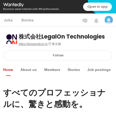
Open in app
Business social network with 4M professionals
Jobs
Stories
株式会社LegalOn Technologies
https://legalontech.jp
東京都
Follow
Home
About us
Members
Stories
Job postings
すべてのプロフェッショナ
ルに、驚きと感動を。