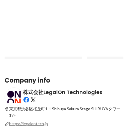
Company info
株式会社LegalOn Technologies
「一緒に働きたい」をもっと気軽に。『む
AI時代の活躍人材に
すびカード』が実現する体験を公開
歩！管理部門でハッカ
東京都渋谷区桜丘町1-1
Shibuya Sakura Stage SHIBUYAタワー
Latest
Latest
19F
https://legalontech.jp