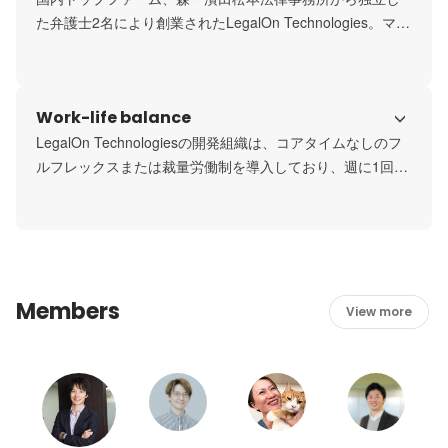
た弁護士2名により創業されたLegalOn Technologies。マッ
また、サービスの提供開始後も機能追加や機能改善により
キンゼーから執行役員・CRSO、Microsoftやメルカリから
高い価値を提供するために、開発部門と営業・カスタマー
エンジニアが参画するなど優秀なメンバーが数多く在籍し
サクセス部門など常に部門を越えた連携を取りながら開発
ています。

Work-life balance
を進めています。
US以外にEU、東南アジアなどにも事業展開を進めており、
国境を越えて優秀なメンバーと協働することができます。
LegalOn Technologiesの開発組織は、コアタイムなしのフ
ルフレックスまたは裁量労働制を導入しており、週に1回程
度出社しています。また、一定の条件を満たすとフルリモ
ートが可能なので、地方で働く社員も複数在籍していま
す。

普段のコミュニケーションはSlackでのテキストコミュニケ
ーションやオンラインミーティングが中心ですが、出社日
Members
にはミーティングや勉強会を行うなど対面でのコミュニケ
View more
ーションも大切にしています。

産休・育休を取った社員も多く、プライベートと両立させ
ながら働くことができます。