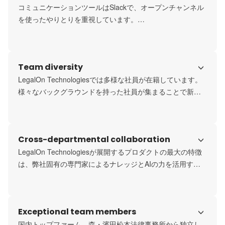
課題のヒヤリング、PdMチームによるプロダクトへの落と
コミュニケーションツールはSlackで、オープンチャンネル
し込み、開発チームによるプロダクト開発と、各部署・各
を使ったやりとりを重視しています。

メンバーが顧客の声をもとに日々邁進しています。
ナレッジマネジメントツールはNotionを導入しドキュメン
トをストックしているので、全社員が必要な情報にすぐア
クセスすることができます。

Team diversity
また、毎週オンラインでの全社定例MTGで、全プロジェク
トの進捗報告や売上等の報告、開発サイドでは該当週のリ
LegalOn Technologiesでは多様な社員が在籍しています。
リース機能の説明を実施しています。

様々なバックグラウンドを持った社員が集まることで新た
全社員が重要な指標にアクセスでき、会社の現状を理解で
な価値を生み出し、より良い品質のサービスの提供をする
きるコミュニケーションを目指しています。
ことができています。

また、外国籍の社員も増えており、グローバルNo.1のAIカ
Cross-departmental collaboration
ンパニーになるべく、多種多様な価値観を取り入れながら
業務を進めています。
LegalOn Technologiesが展開するプロダクトの最大の特徴
は、弊社固有の専門家によるナレッジとAIの力を活用する
ことで、あらゆる機能を高品質かつ効率的に提供すること
ができる点です。

そのため、エンジニアとデザイナーだけで開発できるもの
Exceptional team members
ではなく、弁護士などドメインエキスパートとのコラボレ
ーションも欠かせません。

国内トップファーム、森・濱田松本法律事務所から独立し