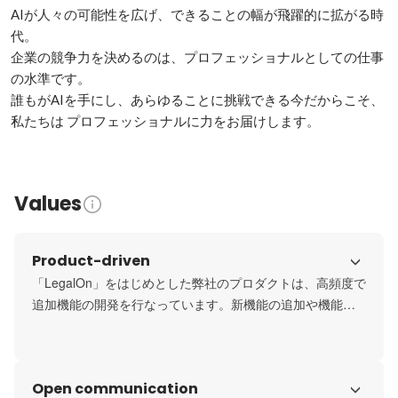
AIが人々の可能性を広げ、できることの幅が飛躍的に拡がる時
代。

企業の競争力を決めるのは、プロフェッショナルとしての仕事
の水準です。

誰もがAIを手にし、あらゆることに挑戦できる今だからこそ、

私たちは プロフェッショナルに力をお届けします。
Values
Product-driven
「LegalOn」をはじめとした弊社のプロダクトは、高頻度で
追加機能の開発を行なっています。新機能の追加や機能改
善が頻繁に行われるため、そのスピードの速さや品質にお
いて顧客から高い評価をいただいています。

顧客が真に求めるプロダクトを生み出し、今までにない新
Open communication
しい価値を届け続けるため、営業チームによる顧客からの