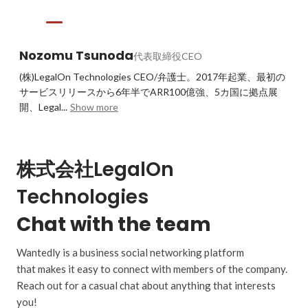
Nozomu Tsunoda
代表取締役CEO
(株)LegalOn Technologies CEO/弁護士。2017年起業、最初の
サービスリリースから6年半でARR100億強、5カ国に拠点展
開、Legal...
Show more
株式会社LegalOn
Technologies
Chat with the team
Wantedly is a business social networking platform
that makes it easy to connect with members of the company.
Reach out for a casual chat about anything that interests
you!