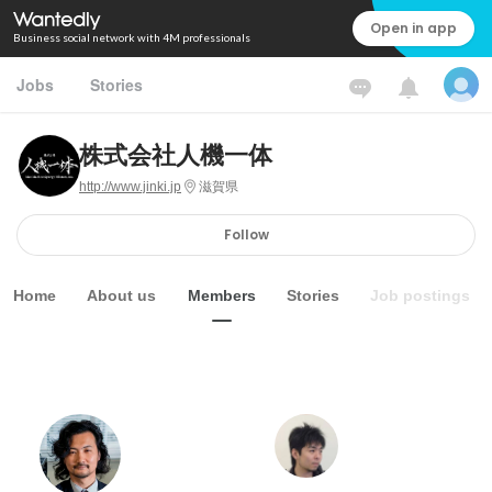
Open in app
Business social network with 4M professionals
Jobs
Stories
株式会社人機一体
http://www.jinki.jp
滋賀県
Follow
Home
About us
Members
Stories
Job postings