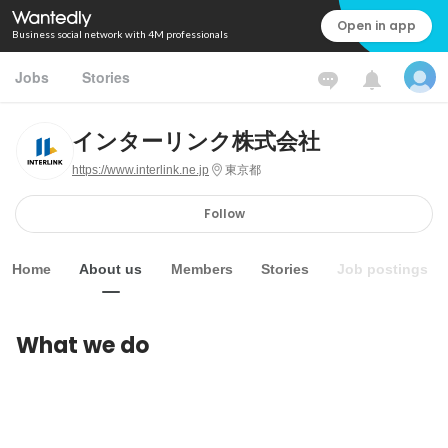
Open in app
Business social network with 4M professionals
Jobs
Stories
インターリンク株式会社
https://www.interlink.ne.jp
東京都
Follow
Home
About us
Members
Stories
Job postings
What we do