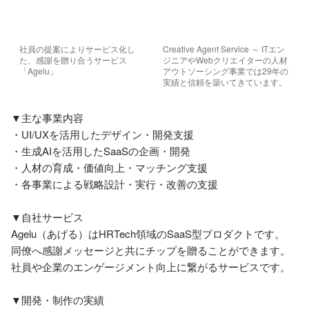
社員の提案によりサービス化し
Creative Agent Service ～ ITエン
た、感謝を贈り合うサービス
ジニアやWebクリエイターの人材
「Agelu」
アウトソーシング事業では29年の
実績と信頼を築いてきています。
▼主な事業内容

・UI/UXを活用したデザイン・開発支援

・生成AIを活用したSaaSの企画・開発

・人材の育成・価値向上・マッチング支援

・各事業による戦略設計・実行・改善の支援

▼自社サービス

Agelu（あげる）はHRTech領域のSaaS型プロダクトです。

同僚へ感謝メッセージと共にチップを贈ることができます。

社員や企業のエンゲージメント向上に繋がるサービスです。

▼開発・制作の実績
