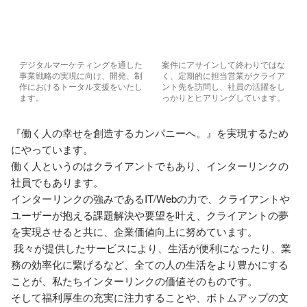
デジタルマーケティングを通した
案件にアサインして終わりではな
事業戦略の実現に向け、開発、制
く、定期的に担当営業がクライア
作におけるトータル支援をいたし
ント先を訪問し、社員の活躍をし
ます。
っかりとヒアリングしています。
『働く人の幸せを創造するカンパニーへ。』を実現するため
にやっています。

働く人というのはクライアントでもあり、インターリンクの
社員でもあります。

インターリンクの強みであるIT/Webの力で、クライアントや
ユーザーが抱える課題解決や要望を叶え、クライアントの夢
を実現させると共に、企業価値向上に努めています。

 我々が提供したサービスにより、生活が便利になったり、業
務の効率化に繋げるなど、全ての人の生活をより豊かにする
ことが、私たちインターリンクの価値そのものです。

そして福利厚生の充実に注力することや、ボトムアップの文