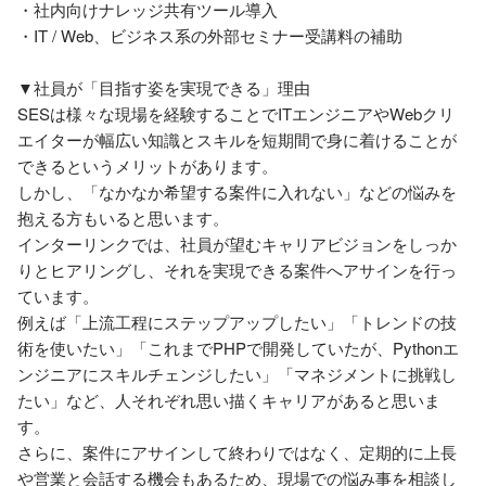
・社内向けナレッジ共有ツール導入

・IT / Web、ビジネス系の外部セミナー受講料の補助   

▼社員が「目指す姿を実現できる」理由

SESは様々な現場を経験することでITエンジニアやWebクリ
エイターが幅広い知識とスキルを短期間で身に着けることが
できるというメリットがあります。

しかし、「なかなか希望する案件に入れない」などの悩みを
抱える方もいると思います。

インターリンクでは、社員が望むキャリアビジョンをしっか
りとヒアリングし、それを実現できる案件へアサインを行っ
ています。

例えば「上流工程にステップアップしたい」「トレンドの技
術を使いたい」「これまでPHPで開発していたが、Pythonエ
ンジニアにスキルチェンジしたい」「マネジメントに挑戦し
たい」など、人それぞれ思い描くキャリアがあると思いま
す。

さらに、案件にアサインして終わりではなく、定期的に上長
や営業と会話する機会もあるため、現場での悩み事を相談し