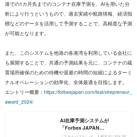
港での1カ月先までのコンテナ在庫予測を、AIを用いた分
析により行うというもので、過去実績や航路情報、経済指
標などのデータを活用して予測することで、高精度な予測
が可能となります。
また、このシステムを他港の各港湾を利用している会社に
も展開することで、共通の予測結果を元に、コンテナの蔵
置場所確保のための待機や退避の時間の短縮によるターミ
ナルオペレーションの効率化、全体最適を目指します。
エントリー概要：
https://forbesjapan.com/feat/xtrepreneur_
award_2024/
AI在庫予測システムが
「Forbes JAPAN
Xtrepreneur AWARD 2024」
「スキルパズル」は、人材不足に悩む現