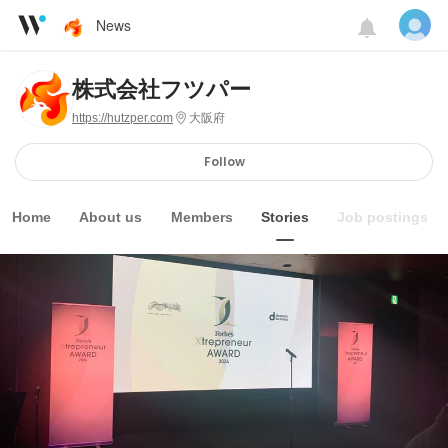
News
株式会社フツパー
https://hutzper.com
大阪府
Follow
Home
About us
Members
Stories
Job postings