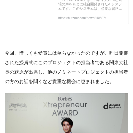
場の声をもとに独自開発されたAIシステ
ノミネートプロジェクトに選
ムです。このシステムは、必要な資格に
出されました！ | 株式会社フツ
よる業務制限や作業員の習熟度など、製
造現場で実際に適用されている配置要件
https://hutzper.com/news240807/
パー Hutzper
を組み込み、生産性を最大化する最適な
人員配置を提案します。
今回、惜しくも受賞には至らなかったのですが、昨日開催
された授賞式にこのプロジェクトの担当者である関東支社
長の萩原が出席し、他のノミネートプロジェクトの担当者
の方のお話を聞くなど貴重な機会に恵まれました。