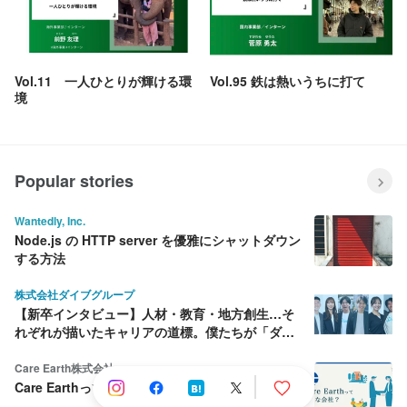
Vol.11 一人ひとりが輝ける環
Vol.95 鉄は熱いうちに打て
境
Popular stories
Wantedly, Inc.
Node.js の HTTP server を優雅にシャットダウン
する方法
株式会社ダイブグループ
【新卒インタビュー】人材・教育・地方創生…そ
れぞれが描いたキャリアの道標。僕たちが「ダイ
ブ」を選んだ理由
Care Earth株式会社
Care Earthって何をしている会社？