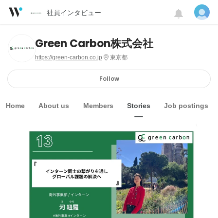
社員インタビュー
Green Carbon株式会社
https://green-carbon.co.jp
東京都
Follow
Home
About us
Members
Stories
Job postings