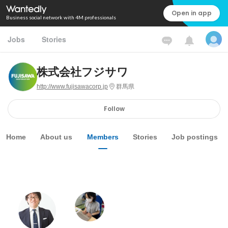
Open in app
Business social network with 4M professionals
Jobs
Stories
株式会社フジサワ
http://www.fujisawacorp.jp
群馬県
Follow
Home
About us
Members
Stories
Job postings