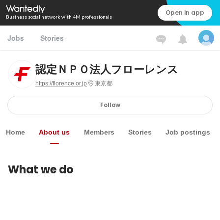
Open in app
Business social network with 4M professionals
Jobs
Stories
認定ＮＰＯ法人フローレンス
https://florence.or.jp
東京都
Follow
Home
About us
Members
Stories
Job postings
What we do