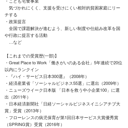
・こども宅食事業

　気づかれにくく、支援を受けにくい相対的貧困家庭にリー
チする

・政策提言

　全国で課題解決が進むよう、新しい制度や仕組み改革を国
や行政に提言する活動

　…など

【これまでの受賞歴(一部)】

・Great Place to Work「働きがいのある会社」5年連続で20位
以内にランクイン

・『ハイ・サービス日本300選』（2008年）

・経済産業省「ソーシャルビジネス55選」に選出（2009年）

・ニューズウイーク日本版 「日本を救う中小企業100」に選
出（2011年）

・日本経済新聞社「日経ソーシャルビジネスイニシアチブ大
賞」受賞（2013年）

・フローレンスの病児保育が第1回日本サービス大賞優秀賞
（SPRING賞）受賞（2016年）
