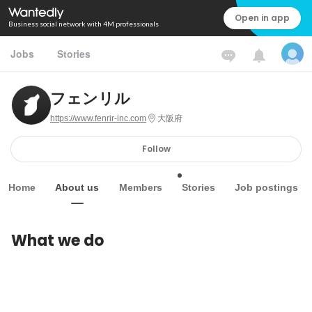
Open in app
Business social network with 4M professionals
Jobs
Stories
フェンリル
https://www.fenrir-inc.com
大阪府
Follow
Home
About us
Members
Stories
Job postings
What we do