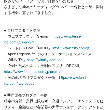
数多くのプロダクトで高い評価をいただき、

さまざまな業界のリーディングカンパニー各社と一緒に開発
する機会に恵まれてきました。

■ 自社プロダクト事例 

・ウェブブラウザ「Sleipnir」
https://www.fenrir-
inc.com/jp/sleipnir/
・ヘッドレスCMS「NILTO」
https://www.nilto.com/ja
・Apex Legends ™ でのコミュニケーションスペース
「WINNITY」
https://winnity.games/
・iPadのための絵コンテ制作アプリ「DROMI」
https://www.fenrir-inc.com/jp/dromi/
・その他の自社プロダクト一覧　
https://www.fenrir-
inc.com/jp/product/
■ 共同開発プロダクト事例 

特定の分野・業界に限らず、交通インフラ、エンタメ、モビ
リティ、金融などの各業界の大手ナショナルクライアントと