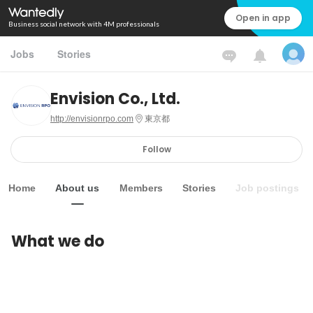
Open in app
Business social network with 4M professionals
Jobs
Stories
Envision Co., Ltd.
http://envisionrpo.com
東京都
Follow
Home
About us
Members
Stories
Job postings
What we do