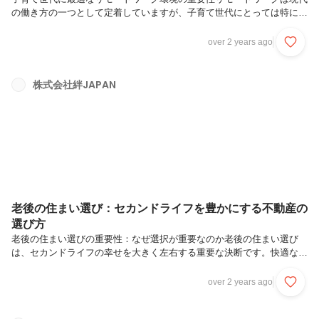
の働き方の一つとして定着していますが、子育て世代にとっては特に重
要な意味を持ちます。このブログでは、子育て中の親がリモートワーク
を成功させるための環境作りの重要性を探ります。家族のニーズに合わ
over 2 years ago
せた作業スペースの設計、子供の安全と親の生産性を両立させる方法、
そして家族との時間を大切にするための工夫について詳しく解説してい
きます。この記事を読むことで、より快適で効果的なホームオフィス環
株式会社絆JAPAN
境を実現するヒントを得ることができるでしょう。ファミリーフレンド
リーな住宅の選び方とホームオフィスの設計①子育て世代に最適なリモ
ートワーク環境の重...
老後の住まい選び：セカンドライフを豊かにする不動産の
選び方
老後の住まい選びの重要性：なぜ選択が重要なのか老後の住まい選び
は、セカンドライフの幸せを大きく左右する重要な決断です。快適な住
環境は、心身の健康を支え、充実した日々を約束します。この記事で
は、適切な住まいの選び方とその影響について、実用的な視点で解説し
over 2 years ago
ます。老後の生活において理想的な住まいを見つけるためのポイントを
学ぶことで、皆さんの将来に対する不安を解消し、より良い生活計画を