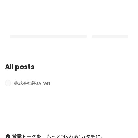
All posts
🏠 営業トークを、もっと“伝わる”カタ
都市の再開発：新たな
チに。
平を開く
株式会社絆JAPAN
Latest
Latest
🏠 営業トークを、もっと“伝わる”カタチに。