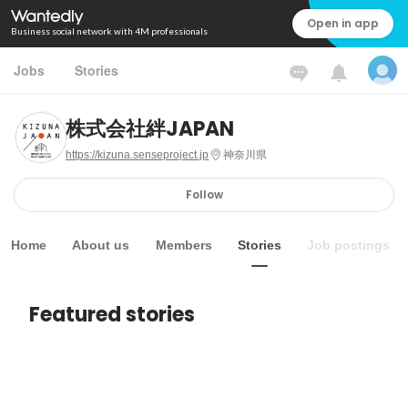
Open in app
Business social network with 4M professionals
Jobs
Stories
株式会社絆JAPAN
https://kizuna.senseproject.jp
神奈川県
Follow
Home
About us
Members
Stories
Job postings
Featured stories