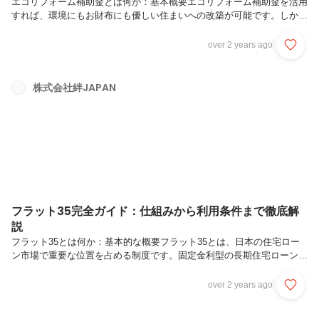
エコリフォーム補助金とは何か：基本概要エコリフォーム補助金を活用
すれば、環境にもお財布にも優しい住まいへの改築が可能です。しか
し、そのメリットや申請方法については多くの人が十分に理解していな
いのが現状です。この記事では、エコリフォーム補助金の基本的な概要
over 2 years ago
をわかりやすく解説し、持続可能な住まいへの第一歩をサポートしま
す。補助金の種類、対象となるリフォームプロジェクト、そして申請の
条件など、必要な情報をコンパクトにまとめています。この記事を読む
株式会社絆JAPAN
ことで、エコリフォームに関するあなたの疑問が解消されるでしょう。
そして、環境に配慮しながら快適な住まいを手に入れるための第一歩を
踏み出すことができます...
フラット35完全ガイド：仕組みから利用条件まで徹底解
説
フラット35とは何か：基本的な概要フラット35とは、日本の住宅ロー
ン市場で重要な位置を占める制度です。固定金利型の長期住宅ローンで
あり、金利が最長35年間変わらないことが最大の特徴です。これによ
り、住宅購入者は将来の金利変動リスクを心配せずに計画的な住宅購入
over 2 years ago
が可能となります。フラット35は、住宅金融支援機構によって提供さ
れ、厳しい品質基準を満たす住宅に限定されています。安定した返済計