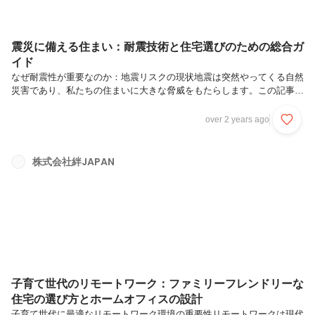
震災に備える住まい：耐震技術と住宅選びのための総合ガ
イド
なぜ耐震性が重要なのか：地震リスクの現状地震は突然やってくる自然
災害であり、私たちの住まいに大きな脅威をもたらします。この記事で
は、なぜ耐震性が現代の住宅選びにおいて非常に重要なのか、そして地
震リスクが日常生活にどのような影響を与え得るのかを深く掘り下げま
over 2 years ago
す。実際の事例と最新の研究をもとに、読者の皆様が安全で安心な住ま
い選びをするための知識を提供し、耐震性の重要性についての理解を深
めていただきます。地震に備える知識は、まさに今、必要な時なので
株式会社絆JAPAN
す。震災に備える住まい：耐震技術と住宅選びのための総合ガイド①な
ぜ耐震性が重要なのか：地震リスクの現状https://kizuna.sensepro...
子育て世代のリモートワーク：ファミリーフレンドリーな
住宅の選び方とホームオフィスの設計
子育て世代に最適なリモートワーク環境の重要性リモートワークは現代