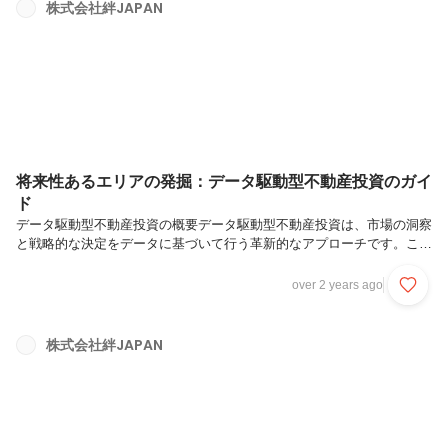
立てる手助けとなるでしょう。安全性、アクセシビリティ、コミュニテ
株式会社絆JAPAN
ィとの関わりなど、住まい選びにおける重要な要素を詳細に掘り下げて
います。老後の住まい選び：セカンドライフを豊かにする不動産の選び
方①老後の住まい選びの...
将来性あるエリアの発掘：データ駆動型不動産投資のガイ
ド
データ駆動型不動産投資の概要データ駆動型不動産投資は、市場の洞察
と戦略的な決定をデータに基づいて行う革新的なアプローチです。この
記事では、データがいかにして不動産価格の予測や投資リスクの最小化
に役立つか、実践的な方法論と成功事例を通して解説します。読者の皆
over 2 years ago
様は、データを活用した不動産投資の効率的な手法を学び、市場の動向
をより深く理解することができます。この知識は、より賢明な投資判断
につながり、将来の投資成功への道を開くことでしょう。将来性あるエ
株式会社絆JAPAN
リアの発掘：データ駆動型不動産投資のガイド①データ駆動型不動産投
資の概要https://kizuna.senseproject.jp/?p=769...