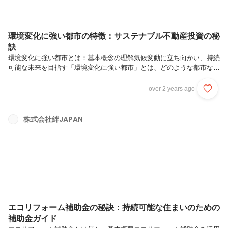
環境変化に強い都市の特徴：サステナブル不動産投資の秘
訣
環境変化に強い都市とは：基本概念の理解気候変動に立ち向かい、持続
可能な未来を目指す「環境変化に強い都市」とは、どのような都市なの
でしょうか？この記事では、都市計画の基本概念と、それがどのように
私たちの日常生活に影響を与えるかを解説します。グリーンスペース、
over 2 years ago
再生可能エネルギー、エコフレンドリーなインフラなど、環境変化に対
応するための都市の特徴を理解することで、より良い未来への一歩を踏
み出しましょう。読者の皆様には、持続可能な都市開発の重要性を認識
株式会社絆JAPAN
し、私たちの生活環境を改善するためのヒントを得ることができるでし
ょう。環境変化に強い都市の特徴：サステナブル不動産投資の秘訣①環
境変化に強い都市と...
エコリフォーム補助金の秘訣：持続可能な住まいのための
補助金ガイド