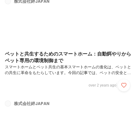
株式会社絆JAPAN
待されます。これは、不動産投資家にとって非常に魅力的な機会です。
私たちの最新のブログ記事では、具体的な再開発プロジェクトの事例を
交えて、以下の点...
ペットと共生するためのスマートホーム：自動餌やりから
ペット専用の環境制御まで
スマートホームとペット共生の基本スマートホームの進化は、ペットと
の共生に革命をもたらしています。今回の記事では、ペットの安全と快
適さを最優先に考えたスマートホームの活用法をご紹介します。スマー
トデバイスを使ってペットの日常を豊かにする方法や、留守中でも安心
over 2 years ago
できる監視システムについて解説します。ペットともっと快適に過ごす
ための秘訣を知りたい方には必読の内容です。この記事を読むことで、
ペットとの生活がより充実したものになるでしょう。ペットと共生する
株式会社絆JAPAN
ためのスマートホーム：自動餌やりからペット専用の環境制御まで①ス
マートホームとペット共生の基本https://kizuna.senseprojec...