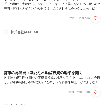
「この物件、実はけっこうすごいんです」そう思いながらも、限られた
時間・資料・タイミングの中では、伝えきれずに終わることもしばし
ば。そんなモヤモヤから、今回はひとつ試してみました。📻 営業トー
ク × ポッドキャスト風 × 画像編集あざみ野にあるリノベ済み戸建ての
over 1 year ago
魅力を、“営業担当と案内役”の掛け合いで語る形式にして、YouTube動
画としてまとめてみました。使ったのは、NotebookLM（AIメモ生成）
とCanva（動画編集）だけ。ナレーションはWAV音声、画像は生成AI
株式会社絆JAPAN
で仕上げ。制作時間はたったの1日。👀 お客様にとっても、スタッフに
とっても「情報が入ってきやすい」「物件の温度感が伝わ...
都市の再開発：新たな不動産投資の地平を開く
🌟 都市の再開発：新たな不動産投資の地平を開く 🌟こんにちは。今日
は、都市再開発が不動産投資にどのような影響を与え、どのようなチャ
ンスを生み出しているのかについて深掘りしていきたいと思います。都
市再開発は、単に古い建物を取り壊し、新しい施設を建てるという物理
over 2 years ago
的な変化だけでなく、地域の不動産価値を大幅に変動させる経済的な影
響も伴います。再開発によって、商業施設、オフィスビル、住宅が新た
に建設されることで、その地域の魅力が向上し、人々が集まることが期