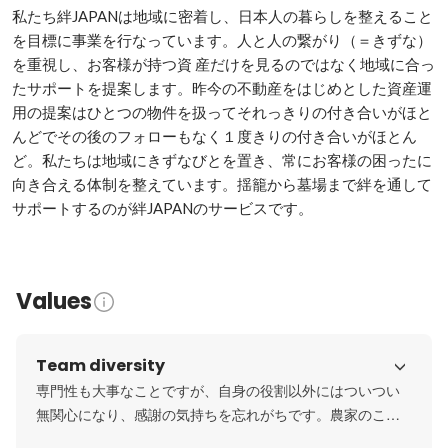
私たち絆JAPANは地域に密着し、日本人の暮らしを整えること
を目標に事業を行なっています。人と人の繋がり（＝きずな）
を重視し、お客様が持つ資 産だけを見るのではなく地域に合っ
たサポートを提案します。昨今の不動産をはじめとした資産運
用の提案はひとつの物件を扱ってそれっきりの付き合いがほと
んどでその後のフォローもなく１度きりの付き合いがほとん
ど。私たちは地域にきずなびとを置き、常にお客様の困ったに
向き合える体制を整えています。揺籠から墓場まで絆を通して
サポートするのが絆JAPANのサービスです。
Values
Team diversity
専門性も大事なことですが、自身の役割以外にはついつい
無関心になり、感謝の気持ちを忘れがちです。農家のこと
を昔は「百姓」と言いました。米を作ったり野菜を作った