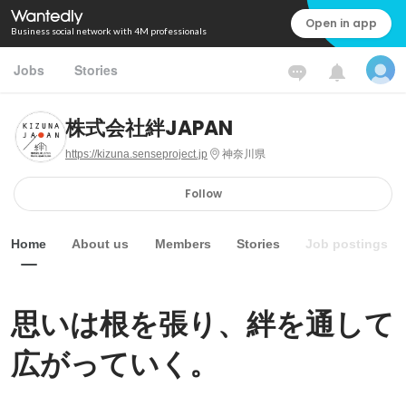
Open in app
Business social network with 4M professionals
Jobs
Stories
株式会社絆JAPAN
https://kizuna.senseproject.jp
神奈川県
Follow
Home
About us
Members
Stories
Job postings
思いは根を張り、絆を通して
広がっていく。