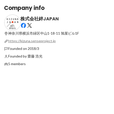
Company info
株式会社絆JAPAN
🏠 営業トークを、もっと“伝わる”カタチ
都市の再開発：新たな
に。
開く
神奈川県横浜市緑区中山1-18-11
旭屋ビル1F
Latest
Latest
https://kizuna.senseproject.jp
Founded on 2018/3
Founded by 齋藤 浩光
5 members