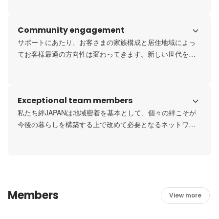
り、時には草鞋や雨具などの日用品造り、暖をとるための
薪割り、乾物に見れるような食材の保存方法など自分たち
Community engagement
の知恵で巧みに便利を生み出していました。現代はコンビ
ニに行けば、他の誰かが作り出した商品で便利が溢れてい
サポートにあたり、お客さまの家族構成と居住地域によっ
ますが、百の役割ができるから百姓。「それは自分の仕事
てお客様最適の方向性は変わってきます。新しい世代を育
ではない」といった傍観者ではなく、創意工夫をしながら
むのを目標としているのか、または老後を考えて資産を見
共に問題解決を伴走する文化があります。
つめ直す段階なのかでは、次のステップは大きく異なりま
す。また家族の拠点となるのは住まいですが、引いては地
Exceptional team members
域となり、その地域がお客様にとって最適であるかという
視点から、該当の自治体が実施するサービスや周辺の施設
私たち絆JAPANは地域密着を基本として、個々の絆こそが
についても検証を行います。各地域のきずなびとが弊社の
今後の暮らしを構築する上で改めて必要となるネットワー
チャンネルとなり、お客さまにとって最高の環境も合わせ
クと考えています。人と人の繋がり（＝きずな）を重視
た暮らしのトータルサポートを行っています。
し、お客様が持つ資産だけを見るのではなく、地域に合っ
たサポートを提案しています。昨今の不動産をはじめとし
た資産運用の提案はひとつの物件を扱ってそれっきりの付
き合いがほとんどで、その後のフォローもなく一度きりの
Members
付き合いがほとんどです。私たちは地域にきずなびとを置
View more
き、常にお客様の困ったに向き合える体制を整え、揺籠か
ら墓場まで絆を通してサポートを行います。