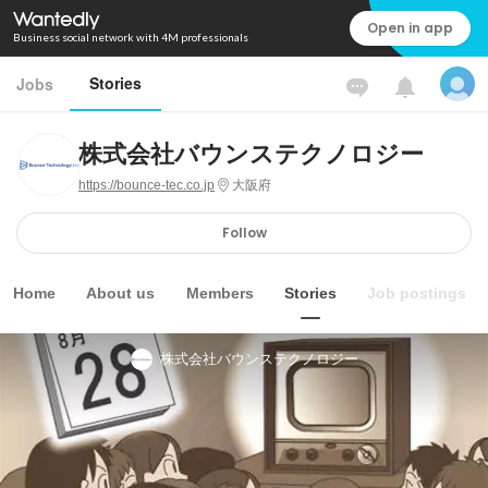
Open in app
Business social network with 4M professionals
Stories
Jobs
株式会社バウンステクノロジー
https://bounce-tec.co.jp
大阪府
Follow
Home
About us
Members
Stories
Job postings
株式会社バウンステクノロジー