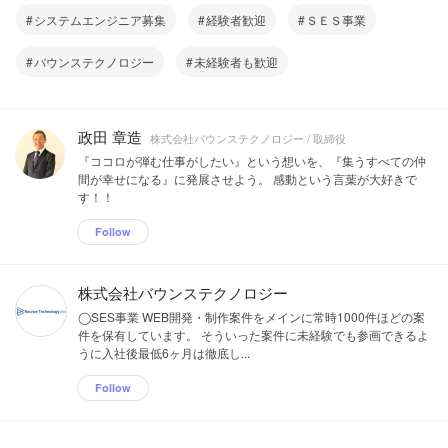
システムエンジニア募集
経験者歓迎
ＳＥＳ事業
バウンステクノロジー
未経験者も歓迎
政田 章造
株式会社バウンステクノロジー / 取締役
『ココロが弾む仕事がしたい』という想いを、『集うすべての仲
間が幸せになる』に発展させよう。 感動という言葉が大好きで
す！！
Follow
株式会社バウンステクノロジー
◯SES事業 WEB開発・制作案件をメインに常時1000件ほどの案
件を保有しています。 そういった案件に未経験でも参画できるよ
うに入社後最低6ヶ月は徹底し...
Follow