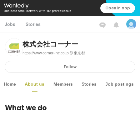
Open in app
Business social network with 4M professionals
Jobs
Stories
株式会社コーナー
https://www.corner-inc.co.jp
東京都
Follow
Home
About us
Members
Stories
Job postings
What we do