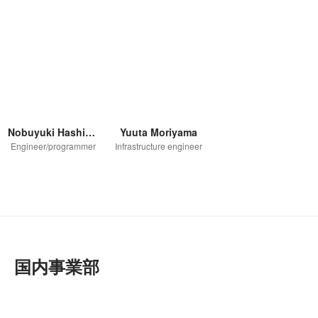
Nobuyuki Hashimoto
Yuuta Moriyama
Engineer/programmer
Infrastructure engineer
国内事業部