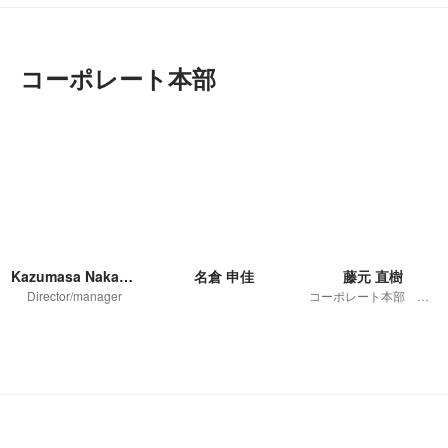
コーポレート本部
Kazumasa Nakashima
名倉 申佳
藤元 直樹
Director/manager
コーポレート本部 人事部