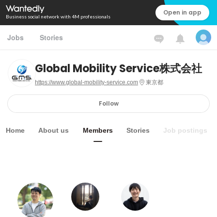
Open in app
Business social network with 4M professionals
Jobs
Stories
Global Mobility Service株式会社
https://www.global-mobility-service.com
東京都
Follow
Home
About us
Members
Stories
Job postings