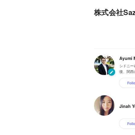
株式会社Sazae
Ayumi M
シドニー在
後、関西の
Foll
Jinah 
Foll