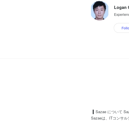
Logan 
Experienc
Foll
▍Sazae について
Sazaeは、ITコ
ポートする」をモット