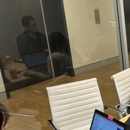
Ayumi Mizoshiri
株式会社Sazae Japan / Founder & CEO