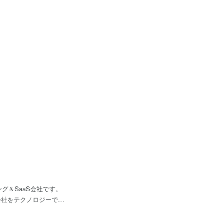
ング＆SaaS会社です。
会社をテクノロジーでサ
ントへワンストップサー