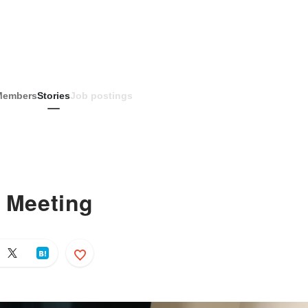
Members
Stories
Job postings
eeting