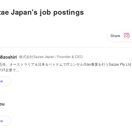
 Japan's job postings
Share
株式会社Sazae Japan / Founder & CEO
izoshiri
住、オーストラリア＆日本＆ベトナムでITコンサル/SIer事業を行うSazae Pty Ltd : F
IT企業で...
ow
You
ow