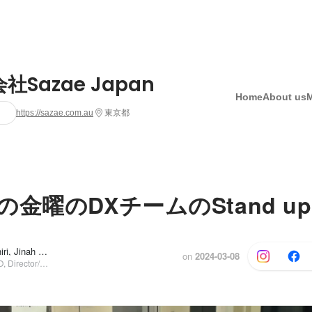
社Sazae Japan
Home
About us
https://sazae.com.au
東京都
金曜のDXチームのStand up M
Ayumi Mizoshiri, Jinah You
and 1 others
on
2024-03-08
Founder & CEO, Director/manager