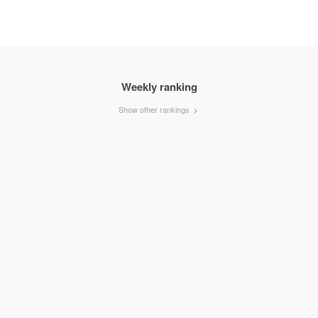
Weekly ranking
Show other rankings