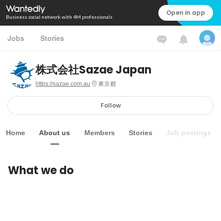
Open in app
Business social network with 4M professionals
Jobs
Stories
株式会社Sazae Japan
https://sazae.com.au
東京都
Follow
Home
About us
Members
Stories
Job postings
What we do