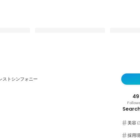
ォニーの実態大
【社長インタビュー！】西根社長の
【フォレスト
これまでの経験や、会社の強み、ど
公開！】前編
レストシンフォニー
んな人と働いていきたいかを伺いま
Latest
Latest
した！
49
Follow
Search
美容
(
採用