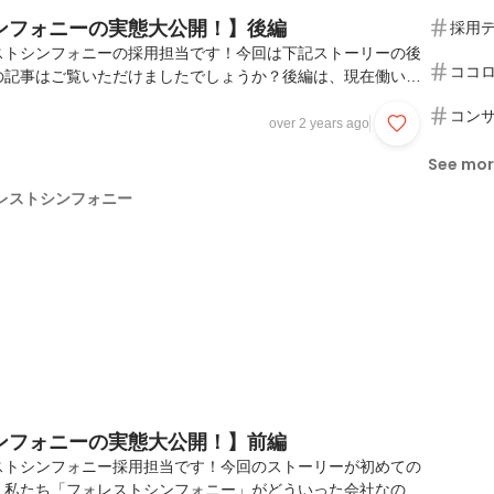
ンフォニーの実態大公開！】後編
採用
ストシンフォニーの採用担当です！今回は下記ストーリーの後
ココ
の記事はご覧いただけましたでしょうか？後編は、現在働いて
ォレストシンフォニー」の【強み】TOP3お伝えし、弊社に
コン
だけるきっかけにしていただけたら幸いです。今回も、社内で
over 2 years ago
トの結果やインタビューにもとづいてお伝えしていきます！※
See mo
機関を通して行っており、回答者個人を特定するような情報は
れません。◇ベスト3◇「投資教育など社員の人生に関わるフ
レストシンフォニー
会がある」弊社では、新入社員や新卒入社を対象した研修に
ンフォニーの実態大公開！】前編
ストシンフォニー採用担当です！今回のストーリーが初めての
、私たち「フォレストシンフォニー」がどういった会社なのか