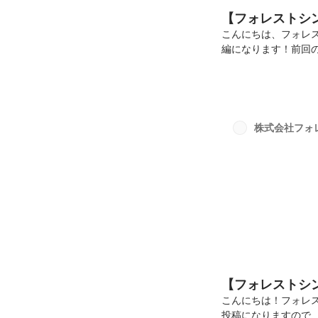
【フォレストシ
こんにちは、フォレ
編になります！前回
る私たちからみた「フ
ご興味を持っていた
取った匿名アンケー
アンケートは第三者
社内でも一切開示さ
株式会社フォ
ァイナンス教育の機
力...
【フォレストシ
こんにちは！フォレ
投稿になりますので