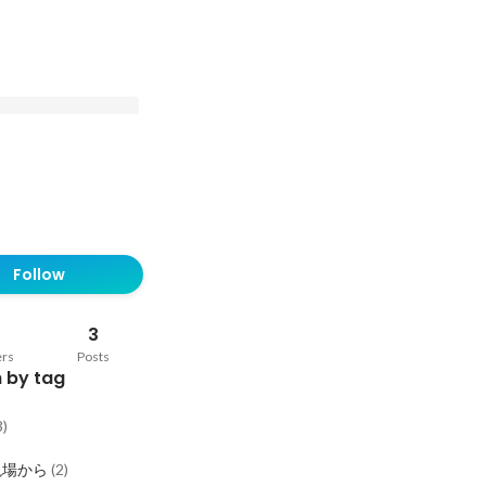
シンフォニーの実態大
Follow
3
ers
Posts
 by tag
3
)
現場から
(
2
)