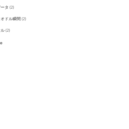
データ
(
2
)
ロオドル瞬間
(
2
)
サル
(
2
)
re