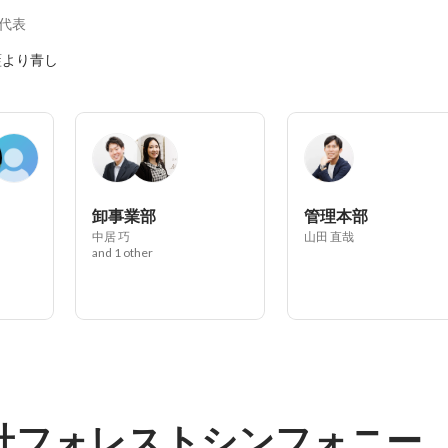
代表
藍より青し
卸事業部
管理本部
中居 巧
山田 直哉
and 1 other
社フォレストシンフォニー