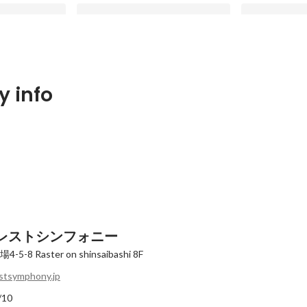
ォニーの実態大
【社長インタビュー！】西根社長の
【フォレスト
 info
これまでの経験や、会社の強み、ど
公開！】前編
んな人と働いていきたいかを伺いま
Latest
Latest
した！
レストシンフォニー
4-5-8
Raster on shinsaibashi 8F
stsymphony.jp
/10