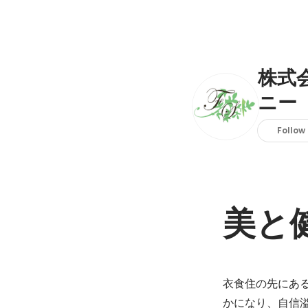
株式
ニー
Follow
美と
衣食住の先にあ
かになり、自信溢