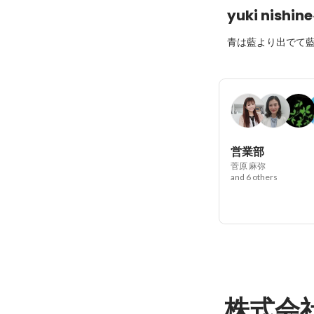
yuki nishine
青は藍より出でて
営業部
菅原 麻弥
and 6 others
株式会