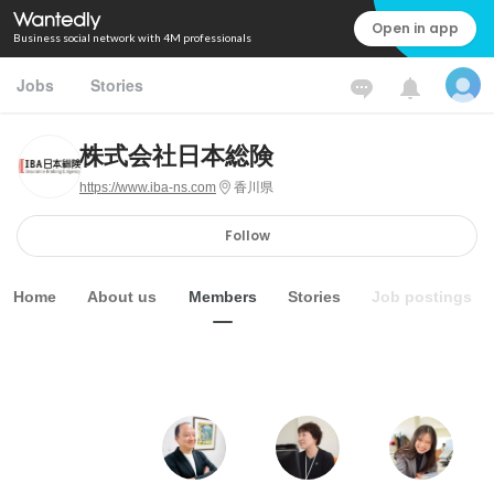
Open in app
Business social network with 4M professionals
Jobs
Stories
株式会社日本総険
https://www.iba-ns.com
香川県
Follow
Home
About us
Members
Stories
Job postings