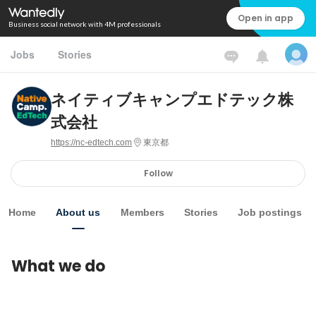
Open in app
Business social network with 4M professionals
Jobs
Stories
ネイティブキャンプエドテック株
式会社
https://nc-edtech.com
東京都
Follow
Home
About us
Members
Stories
Job postings
What we do