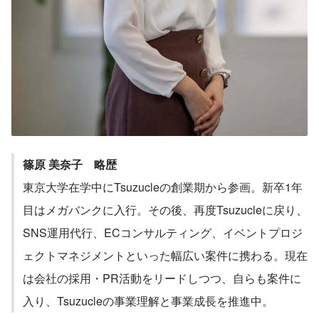
WEEKEND、他多数。 ■成長性■ マーケ
ティングを生かして「売り上げを創出す
る」ということにこだわり、顧客に寄り
添う提案で高い顧客満足度を獲得してき
ました。 創業から2年で30社以上の企業
様のSNS・広告運用に携わり、現在は50
社超のお客様と取り引きしています。 ■
今後の展望■ 「Tsuzucle Business
Platform」を市場に浸透させながら、売
上20億・メンバー数100人の組織をつく
っていきます。 同時に、新規事業も立ち
上げられたらと考えています。
篠原 美奈子　略歴
東京大学在学中にTsuzucleの創業期から参画。新卒1年
目はメガバンクに入行。その後、再度Tsuzucleに戻り、
SNS運用代行、ECコンサルティング、イベントプロジ
ェクトマネジメントといった幅広い案件に携わる。現在
は会社の採用・PR活動をリードしつつ、自らも案件に
入り、Tsuzucleの事業理解と事業成長を推進中。