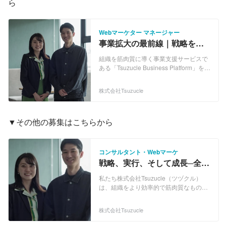
ら
Webマーケター マネージャー
事業拡大の最前線｜戦略を描
き実行するWebマーケティン
組織を筋肉質に導く事業支援サービスで
グリーダー募集
ある「Tsuzucle Business Platform」をも
とにさまざまな企業に対して、「改善」
と「成長」という2つを軸に企業のグロ
株式会社Tsuzucle
ース支援を実施しております。 【事業内
容】 Tsuzucle Business Platformに則っ
た支援の実施し、筋肉質な組織へと変革
▼その他の募集はこちらから
していきます。 ◆コンサルティング支援
伴走型支援を通じて、現状と理想とのギ
ャップを埋めるための具体的なステップ
を提供します。 また、コミュニケーショ
コンサルタント・Webマーケ
ンの改善を図りながら、社内でメスが入
戦略、実行、そして成長─全て
れづらい構造改革まで推進し、あるべき
体感できる舞台がここに｜オ
意思決定と事業改善によりアクセルを踏
私たち株式会社Tsuzucle（ツヅクル）
ープンポジション募集
んだ時に事業が加速する状態を目指して
は、組織をより効率的で筋肉質なものに
いきます。 ◆マーケティング支援 人材不
保ちつつ、事業の成長を最大限に引き出
足により戦略が実行できないという課題
すグロース支援を行っている会社です。
株式会社Tsuzucle
に対して、当社のマーケティングチーム
■事業内容■ ・「Tsuzucle Business
が協力します。事業指標を実際のアクシ
Platform」を中心としたコンサルティン