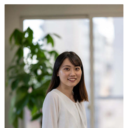
ョンプランに変換し、現場のKPIを形式
グ支援 組織を筋肉質に導く事業支援サー
的なものにせず、具体的な実装を進めま
ビス「Tsuzucle Business Platform」に則
す。マーケティング機能の構築から自立
った支援を実施します。 具体的には、伴
運営までの支援を行い、強力なマーケテ
走型支援を通じて、現状と理想のギャッ
ィング組織の構築を目指します。 ◆開発
プを埋めるためのステップを提供し、コ
支援 開発主導の強引なDXではなく、現
ミュニケーションの改善も図ります。さ
場と共に進行する中で見つけた実際の課
らに、社内でメスを入れづらい構造改革
題を改善するために開発を行います。こ
まで推進。あるべき意思決定と事業改革
れにより、現場の声を正確に反映し、要
により、アクセルを踏んだ時に事業が加
件定義にズレが生じないため、導入後に
速する状態を目指していきます。 ・デジ
は、事業の成長につながる効果を実現し
タルマーケティング支援 事業指標を実際
ます。 構築後、コンサルティング・マー
のアクションプランに変換し、具体的で
ケティング支援サービスに繋ぐことで、
最適なKPI実装を進めます。マーケティ
より事業成長にアクセルを踏むことも可
ング機能の構築から自立運営までの支援
能です。 【実績】 三菱地所、ジオン商
を行い、強力なマーケティング組織の構
事、コエドビール、CITIZEN、dinos、
築を目指します。 ・開発支援 現場の声
kanademono、PONANT、ゴーゴーカレ
を正確に反映できるDXを進め、事業の成
ー、東京クリエイティブサロン、
長につながる効果を実現します。 コンサ
WEEKEND etc... 創業4年で、多くの大手
ルティング・マーケティング支援につな
クライアントと直接関わりながら業務を
ぐことで、より事業成長にアクセルを踏
進めています。 他の企業では経験できな
むこともできます。 ■取引企業・取扱い
い規模のプロジェクトを、事業責任者と
ブランド実績■ 三菱地所、ジオン商事、
関わりながら遂行することができます。
コエドビール、CITIZEN、dinos、
KANADEMONO、PONANT、ゴーゴーカ
レー、東京クリエイティブサロン、