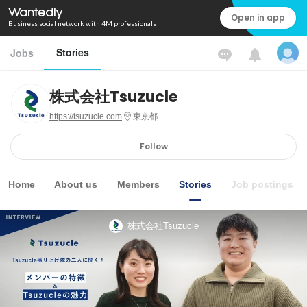
Open in app
Business social network with 4M professionals
Stories
Jobs
株式会社Tsuzucle
https://tsuzucle.com
東京都
Follow
Home
About us
Members
Stories
Job postings
株式会社Tsuzucle