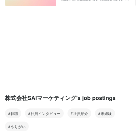
ny_7081416/post_articles/967242
ことで、本...
株式会社SAIマーケティング's job postings
転職
社員インタビュー
社員紹介
未経験
やりがい