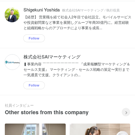
Shigekuni Yoshida
株式会社SAIマーケティング / 執行役員
【経歴】 営業職を経て社会人2年目で会社設立。モバイルサービス
や投資顧問業など事業を展開しグループ年商30億円に。経営経験
と組織戦略からのアプローチにより事業を成長...
Follow
株式会社SAIマーケティング
▍事業内容 ￣￣￣￣￣￣￣￣￣￣ 『成果報酬型マーケティング＆
セールス支援』 マーケティング・セールス戦略の策定〜実行まで
一気通貫で支援。クライアントの...
Follow
社員インタビュー
Other stories from this company