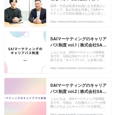
みる。 | 株式会社SAIマーケテ
吉田：今日は役員＆社員による対談とい
うことで、私が社員を代表してSAIマー
ィング
ケティングCOOの柴垣さんと語り尽くす
機会をいただきました。改めてお時間を
いただきありがとうございます。柴垣：
https://www.wantedly.com/companies/compa
ny_7081416/post_articles/896453
よろしくお...
SAIマーケティングのキャリア
パス制度 vol.1 | 株式会社SAI
マーケティング
こんにちは SAIマーケティング採用担
当です。今回はSAIマーケティングで実
現できる「キャリアパス」と未来の自分
を描く「キャリアイメージ」そこに至る
までの道のり、そして具体的な年収イメ
https://www.wantedly.com/companies/compa
ny_7081416/post_articles/966931
ージについ...
SAIマーケティングのキャリア
パス制度 vol.2 | 株式会社SAI
マーケティング
こんにちは SAIマーケティング採用担
当です。今回は「入社後のメンバーが実
際にどのようにキャリアパスを実現して
いくのか？」という疑問についてお答え
していきたいと思います。「SAIで働く
https://www.wantedly.com/companies/compa