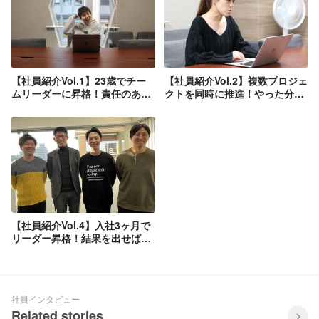
【社員紹介Vol.1】23歳でチー
【社員紹介Vol.2】複数プロジェ
ムリーダーに昇格！責任のある
クトを同時に推進！やった分だ
仕事に携わる｜社員インタビュ
け評価される｜社員インタビュ
ー
ー
【社員紹介Vol.4】入社3ヶ月で
リーダー昇格！結果を出せば評
価してもらえる｜社員インタビ
ュー
社員インタビュー
Related stories