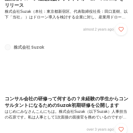
リリース
株式会社Suzak（本社：東京都新宿区、代表取締役社長：田口直樹、以
下「当社」 ）はドローン導入を検討する企業に対し、産業用ドローン
の選定支援を行うオンラインプラットフォーム「Suzak」
（https://www.suzak.inc/）を2024年10月1日(火)にオープンいたしまし
almost 2 years ago
た。プラットフォーム概要 ドローン選定支援プラットフォーム
「Suzak」は、当社の長年のドローン導入コンサルティングの実績・ネ
ットワークを活かして、ドローン導入を検討している顧客企業に対し、
株式会社 Suzak
当社のコンシェルジュが要望を聞きながら機体・ソリューションの選定
支援及び販売仲介まで行うサービスとなります。 機体の導入...
コンサル会社の研修って何するの？未経験の学生からコン
サルタントになるためのSuzak初期研修を公開します
はじめにみなさんこんにちは。株式会社Suzak（以下Suzak）人事担当
の石原です。私は人事として1次面接の面接官を務めているのですが、
応募者の方とお話をしていると、新人研修ではどんなことをするのでし
ょうと聞かれることがよくあります。そこで今回は、Suzakの初期研修
over 3 years ago