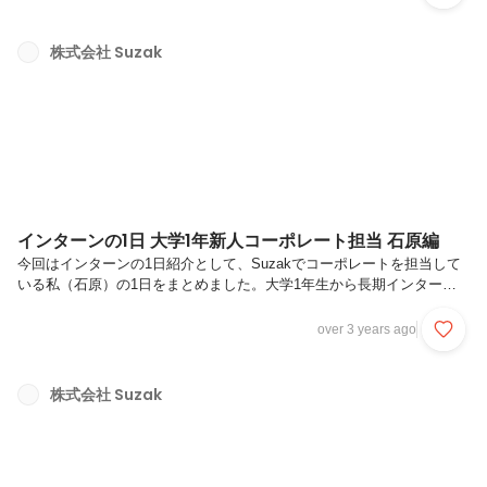
の内容について詳しく解説します。コンサルのインターンに興味がある
人、インターンの研修で何を学べるか気になっている人はぜひ最後まで
お読みください！なお、こちらで紹介する初期研修の内容はストーリー
株式会社 Suzak
執筆時（2023年2月時点）の内容であり、今後変更される可能性がある
ことにご留意ください。研修の構成新人研修は、仮採用期間である3か
月...
インターンの1日 大学1年新人コーポレート担当 石原編
今回はインターンの1日紹介として、Suzakでコーポレートを担当して
いる私（石原）の1日をまとめました。大学1年生から長期インターン
と大学生活をどのように両立しているのか、Suzakではどのように働い
ているのかなどを読者の方にお伝えしていきます。9:00 大学の1限に
over 3 years ago
出席この日の1限は、早稲田キャンパスでドイツ語の授業を受けまし
た。実は私は、来年の９月ごろからのドイツ留学が決定しています。と
いうのも私は早稲田大学の国際教養学部の学生であり、２年生からの1
株式会社 Suzak
年間の留学が必須になっているためです。現地では英語で授業を受けま
すが、少しでもドイツ語に慣れていた方が良いだろうという考えから、
この授業...