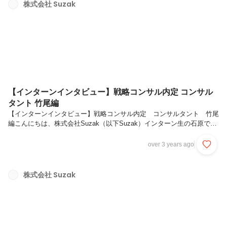
たきっかけについて教えてください黒田：慶応義塾大学総合政策学部1
株式会社 Suzak
年の黒田賢哉です。私は正直なところ、親に勧められたということが大
きいですね。また、兄もインターンに参加していて、その姿を見ていた
こ...
【インターンインタビュー】戦略コンサル内定 コンサル
タント 竹尾編
【インターンインタビュー】戦略コンサル内定 コンサルタント 竹尾
編こんにちは、株式会社Suzak（以下Suzak）インターン生の石原で
す。今回は、弊社のコンサルタントである竹尾さんにインタビューをし
ていきます。Suzakのインターン生の中で唯一のコンサルタントとして
over 3 years ago
活躍し、外資系戦略コンサルファームからの内定も得ている彼を取材す
る中で、インターン生から見たSuzakの魅力をお伝えできればと思いま
す。以下、竹尾さんの略歴です。2019年4月：一橋大学商学部 入学
株式会社 Suzak
2020年8月：株式会社Suzak 入社本日はよろしくお願いします！まず
は、長期インターンを始めた理由を教えてください私が長期イン...