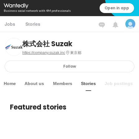
Open in app
Business social network with 4M professionals
Jobs
Stories
株式会社 Suzak
https://company.suzak.inc
東京都
Follow
Home
About us
Members
Stories
Job postings
Featured stories