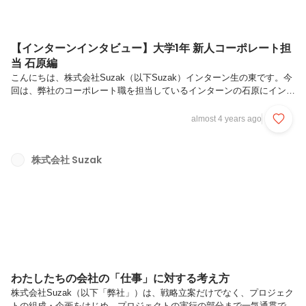
【インターンインタビュー】大学1年 新人コーポレート担
当 石原編
こんにちは、株式会社Suzak（以下Suzak）インターン生の東です。今
回は、弊社のコーポレート職を担当しているインターンの石原にインタ
ビューをしていきます。インターン生から見たSuzakの魅力をお伝えで
きればと思います。以下、石原の略歴です。2022年4月：早稲田大学国
almost 4 years ago
際教養学部 入学2022年8月：株式会社Suzak 入社私（東）について
の記事もございます。興味のある方はこちらもあわせてご覧ください。
本日はよろしくお願いします！まずは、1年生からインターンをされて
株式会社 Suzak
いる理由を伺えますか？私はもともと、大学入学時から「大学では就活
を意識した生活を送ろう」と決めていました。また、「どうせ就...
わたしたちの会社の「仕事」に対する考え方
株式会社Suzak（以下「弊社」）は、戦略立案だけでなく、プロジェク
トの組成・企画をはじめ、プロジェクトの実行の部分まで一気通貫で関