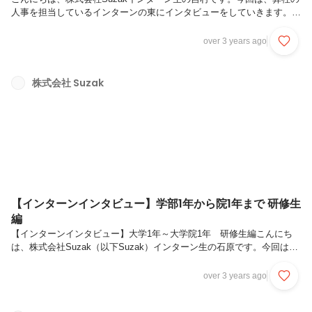
人事を担当しているインターンの東にインタビューをしていきます。イ
ンターン生から見たSuzakの魅力や経験をお伝えできればと思います。
以下、東の略歴です。2019年4月：上智大学経済学部 入学2020年8
over 3 years ago
月：株式会社Suzak 入社本日は宜しくお願いします！まずは自己紹介
も兼ねて、東さんがSuzakで経験した業務内容について教えてくださ
い。宜しくお願いします！初期研修を終えて最初に担当した案件は、ド
株式会社 Suzak
ローン業界の企業へのコンサル案件でした。同時並行で元々興味のあっ
た人事業務に従事しつつ、その後は新規事業チームのインターンリー...
【インターンインタビュー】学部1年から院1年まで 研修生
編
【インターンインタビュー】大学1年～大学院1年 研修生編こんにち
は、株式会社Suzak（以下Suzak）インターン生の石原です。今回は、
弊社の研修生である3人（黒田、佐藤、三輪）にインタビューをしてい
きます。Suzakでの初期研修を終え、業務に入りつつある3人にインタ
over 3 years ago
ビューする中で、Suzakについて読者の方々に知っていただけたらと思
います。よろしくお願いします！まずは皆さんが長期インターンを始め