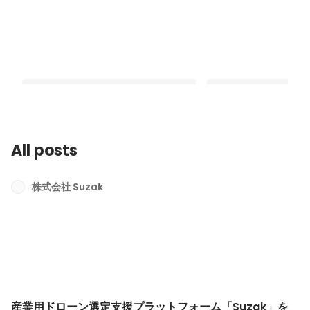
All posts
産業用ドローン選定支援プラットフォ
わたしたちの会社の「
ーム「Suzak」をリリース
考え方
株式会社 Suzak
Latest
Pinned
産業用ドローン選定支援プラットフォーム「Suzak」を