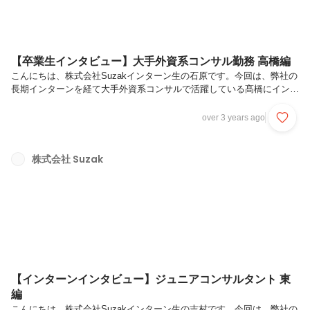
【卒業生インタビュー】大手外資系コンサル勤務 高橋編
こんにちは、株式会社Suzakインターン生の石原です。今回は、弊社の
長期インターンを経て大手外資系コンサルで活躍している髙橋にインタ
ビューしていきます。社会に出て一流のコンサルタントとして働く髙橋
さんのお話から、外資系コンサルの業務内容や、Suzakのインターンの
over 3 years ago
魅力をお伝えできればと思います。本日はよろしくお願いします！まず
は、外資系コンサルという現在の職場でどのような業務をされているか
教えていただけますか？こちらこそよろしくお願いします！私は、新卒
株式会社 Suzak
で入社してから3か月程度の研修期間を経て、6月から12月の間で2つの
PJに取り組んできました。 1つ目のPJは、財閥系非鉄金属メーカーの
中...
【インターンインタビュー】ジュニアコンサルタント 東
編
こんにちは、株式会社Suzakインターン生の吉村です。今回は、弊社の