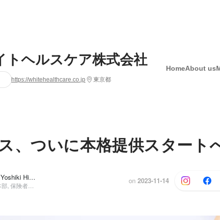
イトヘルスケア株式会社
Home
About us
https://whitehealthcare.co.jp
東京都
ス、ついに本格提供スタート
Midori Otake, Yoshiki Hirai
and 1 others
on
2023-11-14
コーポレート本部, 保険者事業部長