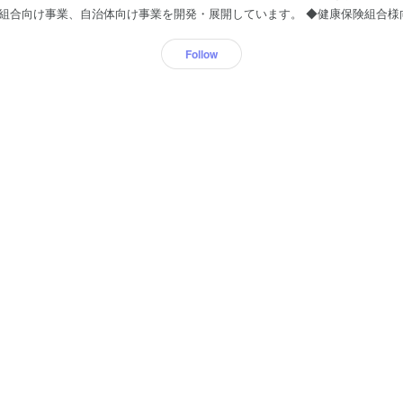
業、自治体向け事業を開発・展開しています。 ◆健康保険組合様向けーセルフメディケー
知見とデータを活かして、組合加入者様が安心してセルフメディケーションを
門家の知見を集積させた「あなたの薬箱」サービス ②データを活用したセル
Follow
サービス ②プロジェクト単位での業務受託サービス ③保険料率シミュレーション
携支援 調剤情報共有インフラの構築から分析、課題解決までご支援 ①地域
地域に所在する調剤薬局の処方情報を分析 ③調剤情報分析に基づく地域医療