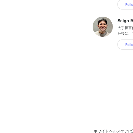
Foll
Seigo M
大手損害
た後に、
Foll
ホワイトヘルスケアは