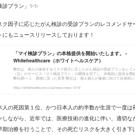
検診プラン」✨✨
スク因子に応じたがん検診の受診プランのレコメンドサ
トにもニュースリリースしております！
「マイ検診プラン」の本格提供を開始いたします。 -
Whitehealthcare（ホワイトヘルスケア）
弊社は、個人の保有するリスク因子に応じたがん検診の受診プランをレコ
（注）のサービス「マイ検診プラン」の開発を完了し、本格的に提供を開始
弊社調べ １．開発に至った背景 弊社は、個人個人が健康に向けて自発的
参画」の実現に向け、これまでデータやテクノロジーを活用した様々なプ
健康保険組合や薬局を通じて提供して参りました。
https://whitehealthcare.co.jp/news/news-1319/
本人の死因第１位、かつ日本人の約半数が生涯で一度は
かしながら、近年では、医療技術の進化に伴い、適切な
早期治療を行うことで、その死亡リスクを大きく引き下