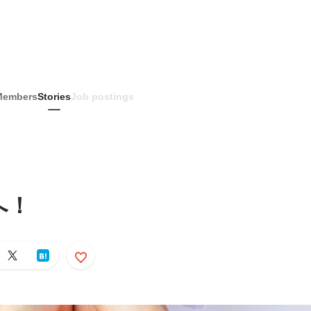
Members
Stories
Job postings
へ！