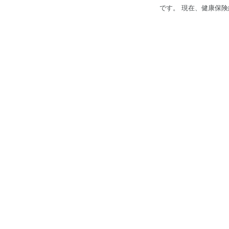
です。 現在、健康保険組合向け事
ション支援 専門家の
ご支援します。 ①専
果予測と検証 ◆健康保険組合様向けー業務オペレーション支援 専門性に根差した戦略的で効率的な健保業務運営をご支援
①専門性の高い人材派遣
体様向けー地域医療連
インフラ構築支援 ②