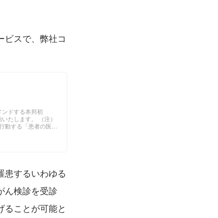
ービスで、弊社コ
メンドする本邦初
いたします。 （注）
に行動する「患者の医療
ロダクトやサービスを
罹患するいわゆる
がん検診を受診
げることが可能と