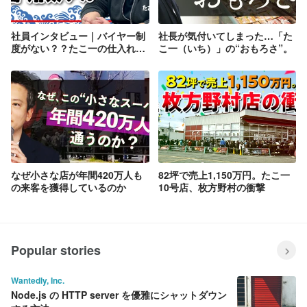
社員インタビュー｜バイヤー制
社長が気付いてしまった…「た
度がない？？たこ一の仕入れっ
こ一（いち）」の“おもろさ”。
てどんな仕事？
なぜ小さな店が年間420万人も
82坪で売上1,150万円。たこ一
の来客を獲得しているのか
10号店、枚方野村の衝撃
Popular stories
Wantedly, Inc.
Node.js の HTTP server を優雅にシャットダウン