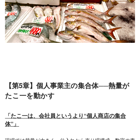
【第5章】個人事業主の集合体──熱量が
たこ一を動かす
「たこ一は、会社員というより“個人商店の集合
体”」