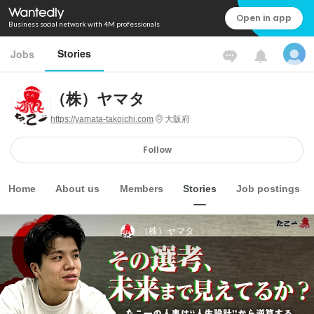
Open in app
Business social network with 4M professionals
Stories
Jobs
（株）ヤマタ
https://yamata-takoichi.com
大阪府
Follow
Home
About us
Members
Stories
Job postings
（株）ヤマタ