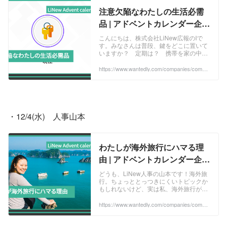
注意欠陥なわたしの生活必需
品 | アドベントカレンダー企画
2024
こんにちは、株式会社LiNew広報のIで
す。みなさんは普段、鍵をどこに置いて
いますか？ 定期は？ 携帯を家の中で
なくしたことないですか？ 朝鍵がなく
て泣きながら「家から出られないよ～」
https://www.wantedly.com/companies/compa
ny_513077/post_articles/939167
と友達にL...
・12/4(水)　人事山本
わたしが海外旅行にハマる理
由 | アドベントカレンダー企画
2024
どうも、LiNew人事の山本です！海外旅
行。ちょっととっつきにくいトピックか
もしれないけど、実は私、海外旅行が大
好き！今日はなぜ私が海外旅行にハマっ
たのかを語ってみるから、肩の力を抜い
https://www.wantedly.com/companies/compa
ny_513077/post_articles/936548
て読んでく...