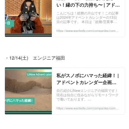
い！縁の下の力持ち〜 | アドベ
ントカレンダー企画2024
こんにちは！総務の片山です！この記事
は2024年アドベントカレンダーの13日
目の記事です。 本日は「総務/営業事務
の一日」というテーマでお送りします。
会社全体を支える総務部の仕事を知って
https://www.wantedly.com/companies/compa
ny_513077/post_articles/942980
いただ...
・12/14(土)　エンジニア福田
私がスノボにハマった経緯！ |
アドベントカレンダー企画
2024
自己紹介LiNewエンジニアの福田です！
現在は仙台に住みながらリモートワーク
で働いております。
~~~~~~~~~~~~~~~~~~~~~~~~~~~~~~~
~~~~~私がスノボを初めてしたきっか...
https://www.wantedly.com/companies/compa
ny_513077/post_articles/941868