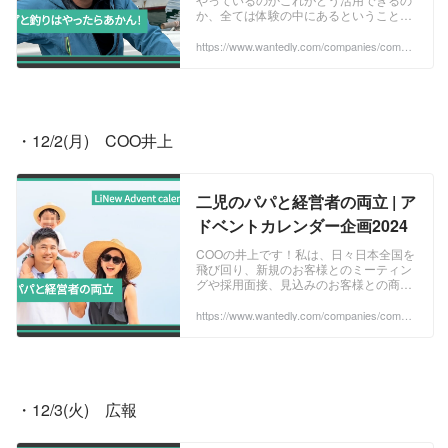
か、全ては体験の中にあるということを
お伝えしていきます。仕事でも活かせる
趣味に投資することは最高の自己投資な
https://www.wantedly.com/companies/compa
ny_513077/post_articles/939700
のではないか...
・12/2(月)　COO井上　
二児のパパと経営者の両立 | ア
ドベントカレンダー企画2024
COOの井上です！私は、日々日本全国を
飛び回り、新規のお客様とのミーティン
グや採用面接、見込みのお客様との商談
をこなし、北は札幌から南は熊本まで、
約140社のお客様と信頼関係を築いてい
https://www.wantedly.com/companies/compa
ny_513077/post_articles/939171
ます。一方...
・12/3(火)　広報