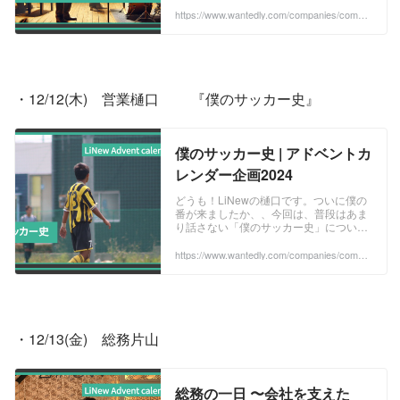
ている漫画『BLUE GIANT（ブルージャ
https://www.wantedly.com/companies/compa
ny_513077/post_articles/941684
イ...
・12/12(木)　営業樋口　　 『僕のサッカー史』
僕のサッカー史 | アドベントカ
レンダー企画2024
どうも！LiNewの樋口です。ついに僕の
番が来ましたか、、今回は、普段はあま
り話さない「僕のサッカー史」について
書いてみようと思います！テーマはズバ
リ、挫折の連続です。笑この記事を書い
https://www.wantedly.com/companies/compa
ny_513077/post_articles/941886
た理由は2...
・12/13(金)　総務片山
総務の一日 〜会社を支えた