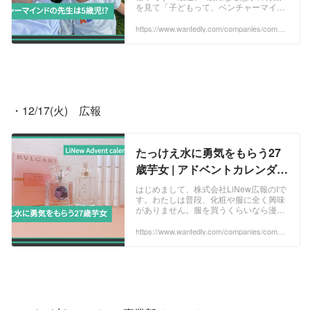
を見て「子どもって、ベンチャーマイン
ドの塊だな」と思う瞬間がたくさんあり
ました。日々その行動に驚かされ、笑わ
https://www.wantedly.com/companies/compa
ny_513077/post_articles/941915
され、そし...
・12/17(火)　広報
たっけえ水に勇気をもらう27
歳芋女 | アドベントカレンダー
企画2024
はじめまして、株式会社LiNew広報のIで
す。わたしは普段、化粧や服に全く興味
がありません。服を買うくらいなら漫画
を買うし、化粧品を買うならおやつを買
いたい。しかし、そんなわたしでも時折
https://www.wantedly.com/companies/compa
ny_513077/post_articles/943542
運命の出...