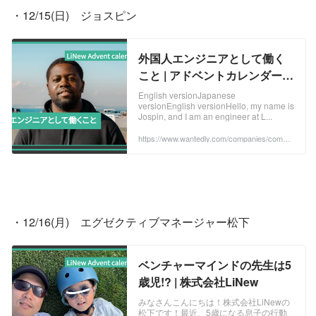
・12/15(日)　ジョスピン
外国人エンジニアとして働く
こと | アドベントカレンダー企
画2024
English versionJapanese
versionEnglish versionHello, my name is
Jospin, and I am an engineer at L...
https://www.wantedly.com/companies/compa
ny_513077/post_articles/942692
・12/16(月)　エグゼクティブマネージャー松下
ベンチャーマインドの先生は5
歳児!? | 株式会社LiNew
みなさんこんにちは！株式会社LiNewの
松下です！最近、5歳になる息子の行動