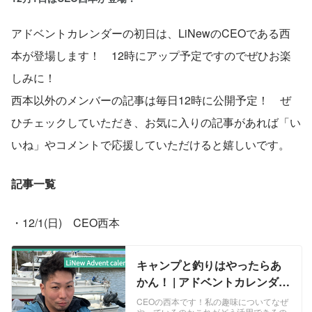
アドベントカレンダーの初日は、LiNewのCEOである西
本が登場します！　12時にアップ予定ですのでぜひお楽
しみに！
西本以外のメンバーの記事は毎日12時に公開予定！　ぜ
ひチェックしていただき、お気に入りの記事があれば「い
いね」やコメントで応援していただけると嬉しいです。
記事一覧
・12/1(日)　CEO西本 
キャンプと釣りはやったらあ
かん！ | アドベントカレンダー
企画2024
CEOの西本です！私の趣味についてなぜ
やっているのかこれがどう活用できるの