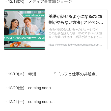
・12/18(水)　メディア事業部ジョージ
英語が話せるようになるのに9
割がやらない方法 | アドベント
カレンダー企画2024
Hello! 株式会社LiNewのジョージです！
この記事を読んだ後、私のアドバイス通
りに行動に移せば、英語が話せるように
なります。英語が話せるようになりたい
方は最後までお読みいただくことをおす
https://www.wantedly.com/companies/compa
ny_513077/post_articles/943696?utm_sourc
す...
e=t.co&utm_medium=share&lang=ja
・12/19(木)　寺浦　　　　『ゴルフと仕事の共通点』
・12/20(金)　coming soon…
・12/21(土)　coming soon…