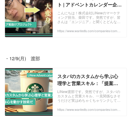
ト | アドベントカレンダー企画
2024
こんにちは！株式会社LiNewのマーケテ
ィング担当、柴田です。突然ですが、皆
さんは「エンジニア」と聞くとどんなイ
メージを思い浮かべますか？「理系っぽ
い」「パソコンが恋人」「ファッション
https://www.wantedly.com/companies/compa
ny_513077/post_articles/940566
より機能性...
・12/9(月)　渡部
スタバのカスタムから学ぶ心
理学と営業スキル：「提案」
は心を動かす技術だ | アドベン
LiNew渡部です。突然ですが、スタバの
カスタムと営業スキル、一見関係なさそ
トカレンダー企画2024
うだけど実はめちゃくちゃリンクしてる
って知っていましたか？スタバのカスタ
ムって、ただの飲み物の話じゃないんで
https://www.wantedly.com/companies/compa
ny_513077/post_articles/940585
す。実は心...