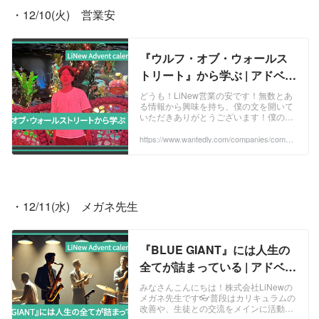
・12/10(火)　営業安
『ウルフ・オブ・ウォールス
トリート』から学ぶ | アドベン
トカレンダー企画2024
どうも！LiNew営業の安です！無数とあ
る情報から興味を持ち、僕の文を開いて
いただきありがとうございます！僕の大
好きな『ウルフ・オブ・ウォールストリ
ート』についてご紹介しつつ、この記事
https://www.wantedly.com/companies/compa
ny_513077/post_articles/941680
を通して日...
・12/11(水)　メガネ先生
『BLUE GIANT』には人生の
全てが詰まっている | アドベン
トカレンダー企画2024
みなさんこんにちは！株式会社LiNewの
メガネ先生です👓普段はカリキュラムの
改善や、生徒との交流をメインに活動し
ています！今日は、人生の全てが詰まっ