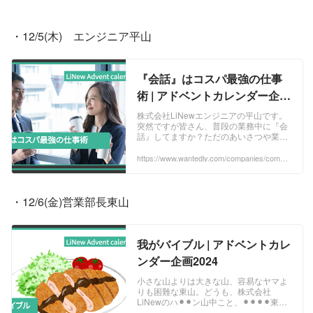
・12/5(木)　エンジニア平山
『会話』はコスパ最強の仕事
術 | アドベントカレンダー企画
2024
株式会社LiNewエンジニアの平山です。
突然ですが皆さん、普段の業務中に『会
話』してますか？ただのあいさつや業務
連絡で終わってませんか？この記事で
は、筆者の実体験をもとに、普段の何気
https://www.wantedly.com/companies/compa
ny_513077/post_articles/940554
ない『会話』...
・12/6(金)営業部長東山
我がバイブル | アドベントカレ
ンダー企画2024
小さな山よりは大きな山、容易なヤマよ
りも困難な東山。どうも、株式会社
LiNewのハ⚫︎⚫︎ン山中こと、⚫︎⚫︎⚫︎⚫︎東山
です。好きな食べ物は「とんかつ」一択