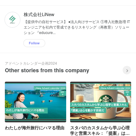
株式会社LiNew
【提供中の自社サービス】 ●法人向けサービス ①導入社数急増 IT
エンジニアを社内で育成できるリスキリング（再教育）ソリュー
ション 『educure...
Follow
アドベントカレンダー企画2024
Other stories from this company
わたしが海外旅行にハマる理由
スタバのカスタムから学ぶ心理
学と営業スキル：「提案」は心