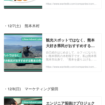
です。末っ子の次男です。ご存じの方
https://www.wantedly.com/companies/compa
ny_513077/post_articles/940558
も...
・12/7(土)　熊本木村
観光スポットではなく、熊本
大好き県民がおすすめする熊
本の色々 | アドベントカレンダ
自己紹介はじめまして、ルフィになりた
い熊本県民の木村桜子です。私は熊本県
ー企画2024
熊本市出身で、「熊本を盛り上げる」た
めに現在活動をしています。熊本を盛り
上げるためには、一度外に出ること・都
https://www.wantedly.com/companies/compa
ny_513077/post_articles/940583
心のいいところ...
・12/8(日)　マーケティング柴田
エンジニア垢抜けプロジェク